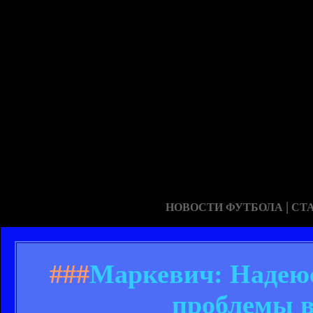
|
НОВОСТИ ФУТБОЛА
СТ
###
Маркевич: Надеюс
проблемы в