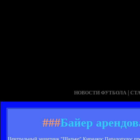
|
НОВОСТИ ФУТБОЛА
СТ
###
Байер арендов
Центральный защитник "Шальке" Кириакос Пападопулос прод