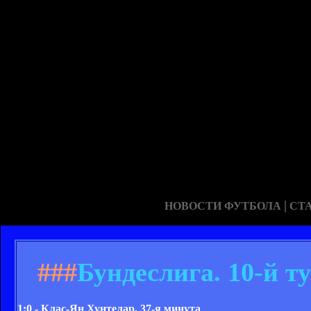
|
НОВОСТИ ФУТБОЛА
СТ
###
Бундеслига. 10-й ту
1:0 - Клас-Ян Хунтелар, 37-я минута