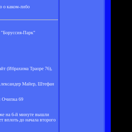
о о каком-либо
 "Боруссия-Парк"
йт (Ибрахима Траоре 76),
Александер Майер, Штефан
н Очипка 69
уже на 6-й минуте вышли
т вплоть до начала второго