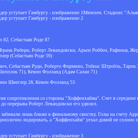
Мюнхен. Стадион: "Алья
 82, Себастьян Роде 87
ранк Рибери, Роберт Левандовски, Арьен Роббен, Рафинья, Жеро
лер (Себастьян Роде 59)
чич, Себастьян Руди, Роберто Фирмино, Тобиас Штробль, Тари
ипплок 71), Кевин Фолланд (Адам Салаи 71)
мин Швеглер 28, Кевин Фолланд 53
етив сопротивления со стороны "Хоффенхайма". Счет в середине
 до перерыва Роберт Левандовски его удвоил.
 забивали лишь ближе к финальному свистку. Голы на счету Ар
единолично лидировать, а "Хоффенхайм" уехал домой не солоно