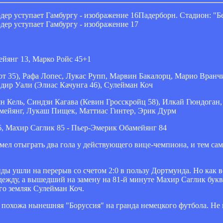
Падерборн. Стадион: "Б
ейянг 13, Марко Ройс 45+1
от 35), Рафа Лопес, Лукас Рупп, Марвин Бакалорц, Марио Вран
дир Уали (Элиас Качунга 46), Сулейман Коч
н Кель, Синдзи Кагава (Кевин Гросскройц 58), Илкай Гюндоган
амейянг, Лукаш Пищек, Маттиас Гинтер, Эрик Дурм
, Махир Саглик 85 - Пьер-Эмерик Обамейянг 84
ел отыграть два гола у действующего вице-чемпиона, и тем са
ы ушли на перерыв со счетом 2:0 в пользу Дортмунда. Но как в
адежду, а вышедший на замену на 81-й минуте Махир Саглик бук
го земляк Сулейман Коч.
е похожа нынешняя "Боруссия" на гранда немецкого футбола. Не