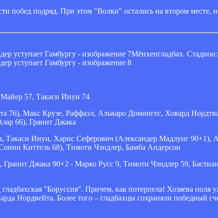
сти побед подряд. При этом "Волки" остались на втором месте, н
Мёнхенгладбах. Стадион:
 Майер 57, Такаси Инуи 74
 76), Макс Крузе, Раффаэл, Альваро Домингес, Ховард Нордтва
зар 66), Гранит Джака
а, Такаси Инуи, Харис Сеферович (Александер Мадлунг 90+1), 
(Сонни Киттель 68), Тимоти Чэндлер, Бамба Андерсон
 Гранит Джака 90+2 - Марко Русс 9, Тимоти Чэндлер 59, Бастиа
гладбахская "Боруссия". Причем, как потерпела! Хозяева поля 
рда Нордвейта. Более того – гладбахцы сохраняли победный сче