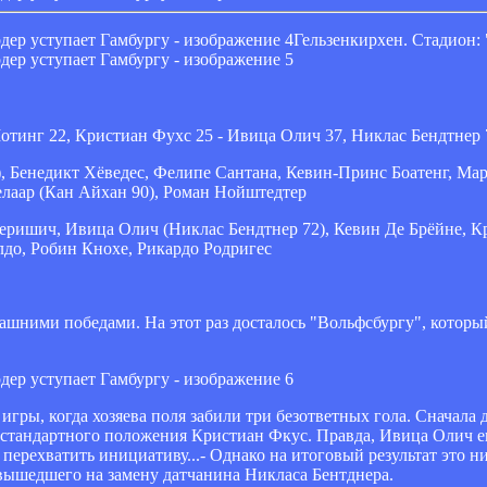
Гельзенкирхен. Стадион:
инг 22, Кристиан Фухс 25 - Ивица Олич 37, Никлас Бендтнер 
 Бенедикт Хёведес, Фелипе Сантана, Кевин-Принс Боатенг, Ма
лаар (Кан Айхан 90), Роман Нойштедтер
еришич, Ивица Олич (Никлас Бендтнер 72), Кевин Де Брёйне, К
лдо, Робин Кнохе, Рикардо Родригес
шними победами. На этот раз досталось "Вольфсбургу", который
игры, когда хозяева поля забили три безответных гола. Сначала
стандартного положения Кристиан Фкус. Правда, Ивица Олич е
 перехватить инициативу...- Однако на итоговый результат это н
 вышедшего на замену датчанина Никласа Бентднера.