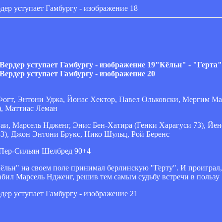
"Кёльн" - "Герта"
Фогт, Энтони Уджа, Йонас Хектор, Павел Ольковски, Мергим М
), Маттиас Леман
и, Марсель Ндженг, Энис Бен-Хатира (Генки Харагуси 73), Йен
3), Джон Энтони Брукс, Нико Шульц, Рой Беренс
 Пер-Сильян Шелбред 90+4
ёльн" на своем поле принимал берлинскую "Герту". И проиграл,
забил Марсель Ндженг, решив тем самым судьбу встречи в пользу