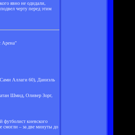
кого явно не одидали,
 подвел черту перед этим
с Арена"
Сами Аллаги 60), Даниэль
атан Шмид, Оливер Зорг,
й футболист киевского
 смогли – за две минуты до