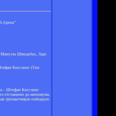
I-Арена"
, Мануэль Шмидебах, Ларс
Штефан Кисслинг (Тин
йма – Штефан Кисслинг
ил отставание до минимума.
рвав трехматчевую победную