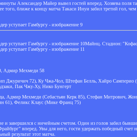
 минуты Александер Майер вывел гостей вперед. Хозяева поля та
ее того, ближе к концу матча Такаси Инуи забил третий гол, чем
Майнц. Стадион: "Кофа
0, Адмир Мехмеди 58
п Джуричич 72), Ку Чжа-Чол, Штефан Белль, Хайро Самперио (
дзаки, Пак Чжу-Ху, Нико Бунгерт
а, Адмир Мехмеди (Себастьян Керк 85), Стефан Митрович, Жон
н 61), Феликс Клаус (Мике Франц 75)
ие и завершился с ничейным счетом. Один из голов забил бывши
айбург" вперед. Увы для него, гости удержать победный счет не
ный результат этот матча.