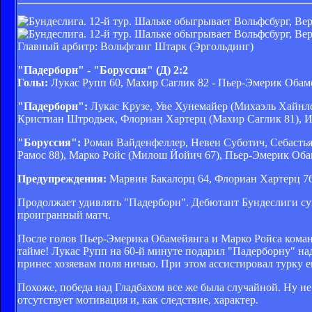
Главный арбитр: Вольфганг Штарк (Эргольдинг)
"Падерборн" - "Боруссия" (Д) 2:2
Голы:
Лукас Рупп 60, Махир Саглик 82 - Пьер-Эмерик Обам
"Падерборн":
Лукас Крузе, Уве Хунемайер (Михаэль Хайнл
Кристиан Штродьек, Флориан Хартерц (Махир Саглик 81), И
"Боруссия":
Роман Вайденфеллер, Невен Суботич, Себастья
Рамос 88), Марко Ройс (Милош Йойич 67), Пьер-Эмерик Об
Предупреждения:
Марвин Бакалорц 64, Флориан Хартерц 76
Продолжает удивлять "Падерборн". Дебютант Бундеслиги сум
проигранный матч.
После голов Пьер-Эмерика Обамейянга и Марко Ройса команд
тайме! Лукас Рупп на 60-й минуте подарил "Падерборну" н
принес хозяевам поля ничью. При этом ассистировал турку е
Похоже, победа над Гладбахом все же была случайной. Ну н
отсутствует мотивация и, как следствие, характер.