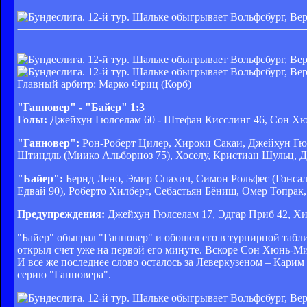
Главный арбитр: Марко Фриц (Корб)
"Ганновер" - "Байер" 1:3
Голы:
Джейхун Гюлселам 60 - Штефан Кисслинг 46, Сон Хю
"Ганновер":
Рон-Роберт Цилер, Хироки Сакаи, Джейхун Гюл
Штиндль (Миико Альборноз 75), Хоселу, Кристиан Шульц, 
"Байер":
Бернд Лено, Эмир Спахич, Симон Рольфес (Гонсал
Едвай 90), Роберто Хилберт, Себастьян Бёниш, Омер Топрак
Предупреждения:
Джейхун Гюлселам 17, Эдгар Приб 42, Хи
"Байер" обыграл "Ганновер" и обошел его в турнирной табл
открыл счет уже на первой его минуте. Вскоре Сон Хюнь-Ми
И все же последнее слово осталось за Леверкузеном – Карим
серию "Ганновера".