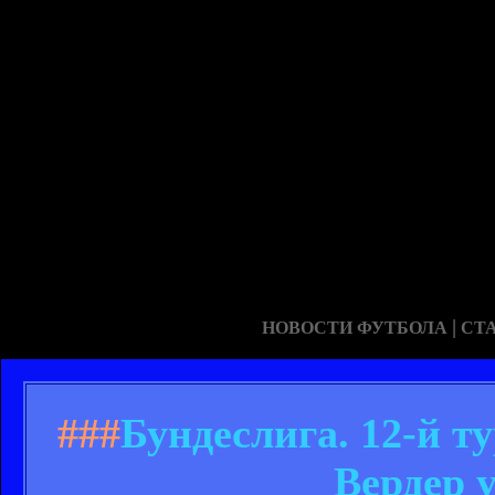
|
НОВОСТИ ФУТБОЛА
СТ
###
Бундеслига. 12-й т
Вердер 