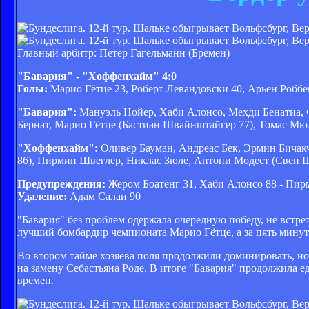
Главный арбитр: Петер Гагельманн (Бремен)
"Бавария" - "Хоффенхайм" 4:0
Голы:
Марио Гётце 23, Роберт Левандовски 40, Арьен Роббен
"Бавария":
Мануэль Нойер, Хаби Алонсо, Мехди Бенатиа, Ф
Бернат, Марио Гётце (Бастиан Швайнштайгер 77), Томас Мюл
"Хоффенхайм":
Оливер Бауман, Андреас Бек, Эрмин Бичак
86), Пирмин Швеглер, Никлас Зюле, Антони Модест (Свен Ш
Предупреждения:
Жером Боатенг 31, Хаби Алонсо 88 - Пир
Удаление:
Адам Салаи 90
"Бавария" без проблем одержала очередную победу, не встр
лучший бомбардир чемпионата Марио Гётце, а за пять минут
Во втором тайме хозяева поля продолжили доминировать, но
на замену Себастьяна Роде. В итоге "Бавария" продолжила 
времен.