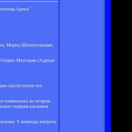
ентелер-Арена"
чич, Мориц Штоппелькамп,
, Генрих Мхитарян (Адриан
мым спасти почти что
се изменилось во втором
вально первым касанием
 похожа. У команды напрочь