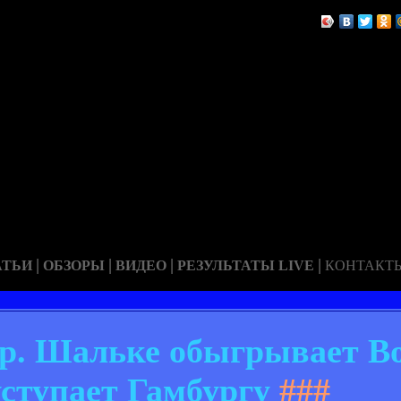
|
|
|
|
АТЬИ
ОБЗОРЫ
ВИДЕО
РЕЗУЛЬТАТЫ LIVE
КОНТАКТ
ур. Шальке обыгрывает В
уступает Гамбургу
###