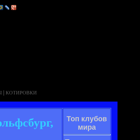
|
Ы
КОТИРОВКИ
Топ клубов
ольфсбург,
мира