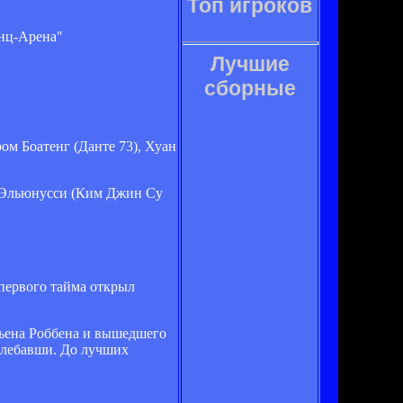
Топ игроков
нц-Арена"
Лучшие
сборные
м Боатенг (Данте 73), Хуан
к Эльюнусси (Ким Джин Су
 первого тайма открыл
рьена Роббена и вышедшего
 хлебавши. До лучших