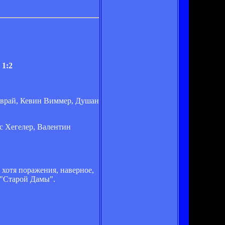
 1:2
аврай, Кевин Виммер, Душан
с Хегелер, Валентин
 хотя поражения, наверное,
 "Старой Дамы".