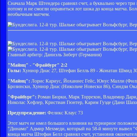
Сначала Марк Штендера сравнял счет, а буквально через три
потому и не смогли оправиться лот шока до конца матча. Бол
необычным матчем.
Главный арбитр: Даниэль Зиберт (Германия)
"Майнц" - "Фрайбург" 2:2
Голы:
Хуниор Диас 27, Штефан Белль 89 - Жонатан Шмид 3
"Майнц":
Лорис Кариус, Йоханнес Гейс, Юнус Малли (Фили
Брозински, Хуниор Диас (Никольче Новески 86), Синдзи Ока
"Фрайбург":
Роман Бюрки, Марк Торрехон, Владимир Дарид
Николас Хефлер, Кристиан Гюнтер, Карим Гуэде (Дани Шахи
Предупреждение:
Феликс Клаус 73
Этот матч не имел большого влияния на турнирное положен
"Динамо" Адмир Мехмеди, который на 58-й минуте вывел "Фр
конца матча Штефан Белл сравнял счет, установив окончатель