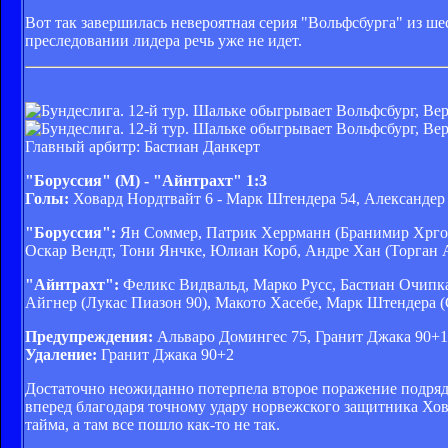
Вот так завершилась невероятная серия "Вольфсбурга" из ше
преследовании лидера речь уже не идет.
Главный арбитр: Бастиан Данкерт
"Боруссия" (М) - "Айнтрахт" 1:3
Голы:
Ховард Нордтвайт 6 - Марк Штендера 54, Александер
"Боруссия":
Ян Соммер, Патрик Херрманн (Бранимир Хргота
Оскар Вендт, Тони Янчке, Юлиан Корб, Андре Хан (Торган А
"Айнтрахт":
Феликс Видвальд, Марко Русс, Бастиан Очипк
Айгнер (Лукас Пиазон 90), Макото Хасебе, Марк Штендера 
Предупреждения:
Альваро Домингес 75, Гранит Джака 90+1,
Удаление:
Гранит Джака 90+2
Достаточно неожиданно потерпела второе поражение подряд 
вперед благодаря точному удару норвежского защитника Хова
тайма, а там все пошло как-то не так.