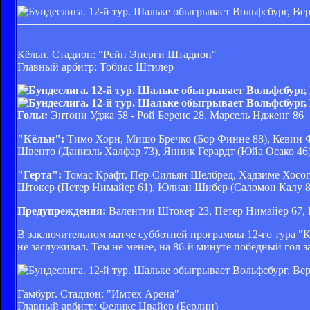
Кёльн. Стадион: "Рейн Энерги Штадион"
Главный арбитр: Тобиас Штилер
Голы:
Энтони Уджа 58 - Рой Беренс 28, Марсель Ндженг 86
"Кёльн":
Тимо Хорн, Мишо Бречко (Бор Финне 88), Кевин 
Швенто (Даниэль Халфар 73), Янник Герардт (Юйа Осако 46
"Герта":
Томас Крафт, Пер-Сильян Шелбред, Хадзиме Хосога
Штокер (Петер Нимайер 61), Юлиан Шибер (Саломон Калу 8
Предупреждения:
Валентин Штокер 23, Петер Нимайер 67,
В заключительном матче субботней программы 12-го тура "К
не заслуживал. Тем не менее, на 86-й минуте победный гол 
Гамбург. Стадион: "Имтех Арена"
Главный арбитр: Феликс Цвайер (Берлин)