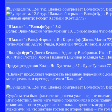
Главный арбитр: Роберт Хартман (Кругцелль)
"Шальке" - "Вольфсбург" 3:2
Голы:
Эрик-Максим Чупо-Мотинг 10, Эрик-Максим Чупо-Мот
"Шальке":
Ральф Фэрманн, Ян Кирхгофф (Жоэль Матип 72),
Чупо-Мотинг, Ацуто Учида, Кристиан Фухс, Клаас-Ян Хунте
"Вольфсбург":
Диего Бенальо, Аделину Виейринья, Иван П
46), Луис Густаво, Жозуа Гилявоги (Жуниор Маланда 62), На
Предупреждения:
Клаас-Ян Хунтелаар 87 - Луис Густаво 77
"Шальке" продолжает чередовать выездные поражения с дома
менее реальным преследователем "Баварии".
Судьба матча была фактически решена уже в первые полчаса 
Шупо-Мотинг, после чего удачно подключился к розыгрышу 
отквитал, а гости умудрились не только выровнять игру, но и
Максимум, на что хватило гостей во втором тайме – это гол