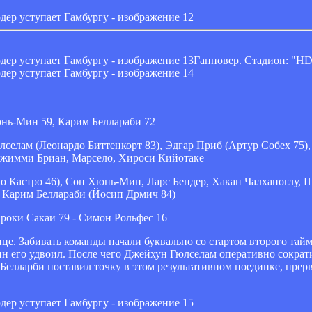
Ганновер. Стадион: "HD
нь-Мин 59, Карим Беллараби 72
селам (Леонардо Биттенкорт 83), Эдгар Приб (Артур Собех 75)
Джимми Бриан, Марсело, Хироси Кийотаке
о Кастро 46), Сон Хюнь-Мин, Ларс Бендер, Хакан Чалханоглу, 
, Карим Беллараби (Йосип Дрмич 84)
роки Сакаи 79 - Симон Рольфес 16
ице. Забивать команды начали буквально со стартом второго та
н его удвоил. После чего Джейхун Гюлселам оперативно сократ
 Белларби поставил точку в этом результативном поединке, пре