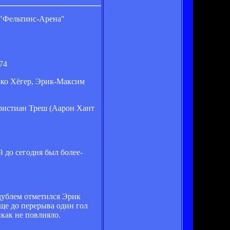
 "Фельтинс-Арена"
74
рко Хёгер, Эрик-Максим
ристиан Треш (Аарон Хант
 до сегодня был более-
 дублем отметился Эрик
ще до перерыва один гол
икак не повлияло.