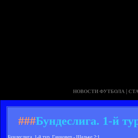
|
НОВОСТИ ФУТБОЛА
СТ
###
Бундеслига. 1-й ту
Бундеслига. 1-й тур. Ганновер - Шальке 2:1