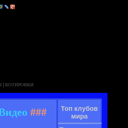
|
Ы
КОТИРОВКИ
Топ клубов
 Видео
###
мира