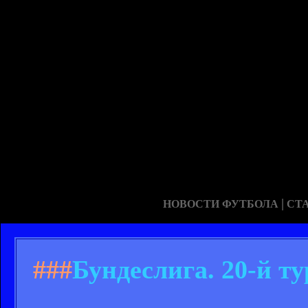
|
НОВОСТИ ФУТБОЛА
СТ
###
Бундеслига. 20-й ту