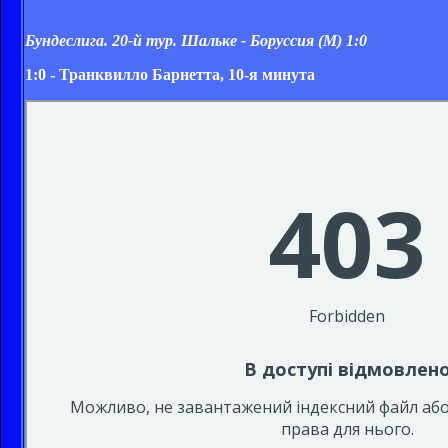
Бундеслига. 20-й тур. Шальке - Боруссия (М)
1:0
1:0 - Транквилло Барнетта, 10-я минута