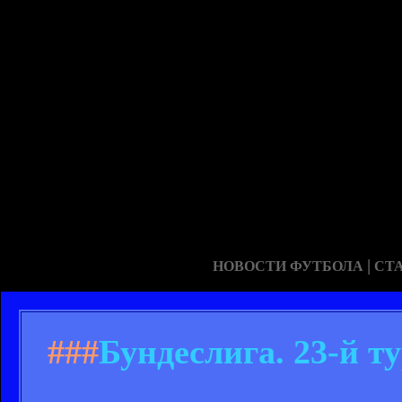
|
НОВОСТИ ФУТБОЛА
СТ
###
Бундеслига. 23-й ту