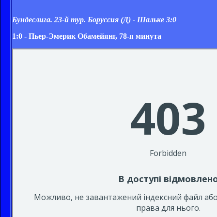
Бундеслига. 23-й тур. Боруссия (Д) - Шальке
3:0
1:0 - Пьер-Эмерик Обамейянг, 78-я минута