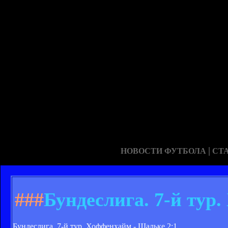
|
НОВОСТИ ФУТБОЛА
СТ
###
Бундеслига. 7-й тур
Бундеслига. 7-й тур. Хоффенхайм - Шальке 2:1