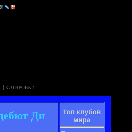
|
Ы
КОТИРОВКИ
Топ клубов
 дебют Ди
мира