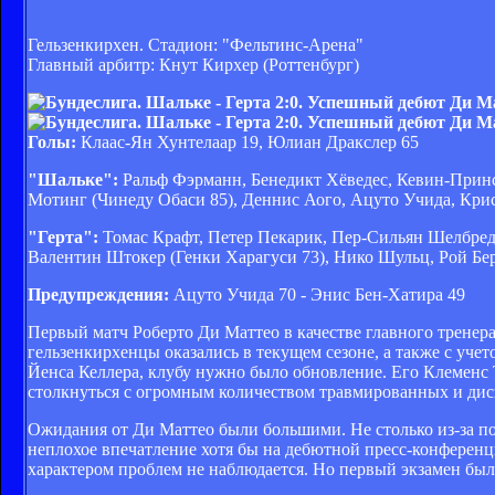
Гельзенкирхен. Стадион: "Фельтинс-Арена"
Главный арбитр: Кнут Кирхер (Роттенбург)
Голы:
Клаас-Ян Хунтелаар 19, Юлиан Дракслер 65
"Шальке":
Ральф Фэрманн, Бенедикт Хёведес, Кевин-Прин
Мотинг (Чинеду Обаси 85), Деннис Аого, Ацуто Учида, Кри
"Герта":
Томас Крафт, Петер Пекарик, Пер-Сильян Шелбред,
Валентин Штокер (Генки Харагуси 73), Нико Шульц, Рой Бе
Предупреждения:
Ацуто Учида 70 - Энис Бен-Хатира 49
Первый матч Роберто Ди Маттео в качестве главного тренер
гельзенкирхенцы оказались в текущем сезоне, а также с уче
Йенса Келлера, клубу нужно было обновление. Его Клеменс
столкнуться с огромным количеством травмированных и ди
Ожидания от Ди Маттео были большими. Не столько из-за поб
неплохое впечатление хотя бы на дебютной пресс-конференци
характером проблем не наблюдается. Но первый экзамен был