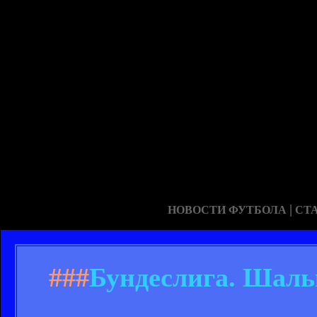
|
НОВОСТИ ФУТБОЛА
СТ
###
Бундеслига. Шальк