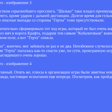
ством серьезнейшего прессинга. "Шальке" таки владел преимущ
чего, кроме ударов с дальней дистанции. Долгое время для гел
и опасные выпады со стороны "Герты" тоже присутствовали.
кончательно сформировало тот ход игры, который не был очень в
ил мяч в ворота Крафта, подарив тем самым "Кобальтовым" важ
ом поле, а вот "Герта" сникла.
е", конечно, мог забивать не раз и не два. Неизбежное случилос
 "Герта" пыталась как-то спасти уже, по сути, проигранную игр
выглядевшего очень хорошо.
итивный. Опять же, плюсы в организации игры были заметны не
равда, настоящие испытания еще впереди. Посмотрим, как пройд