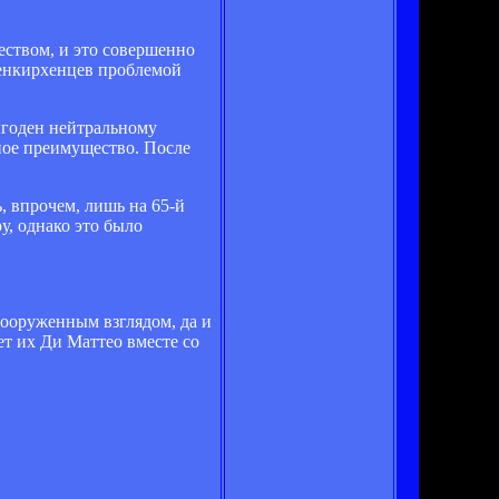
еством, и это совершенно
ьзенкирхенцев проблемой
ыгоден нейтральному
ное преимущество. После
ь, впрочем, лишь на 65-й
у, однако это было
вооруженным взглядом, да и
ет их Ди Маттео вместе со