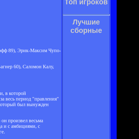
Топ игроков
Лучшие
сборные
офф 89), Эрик-Максим Чупо-
гнер 60), Саломон Калу,
и, в которой
за весь период "правления"
 который был вынужден
 он произвел весьма
а и с амбициями, с
ге.