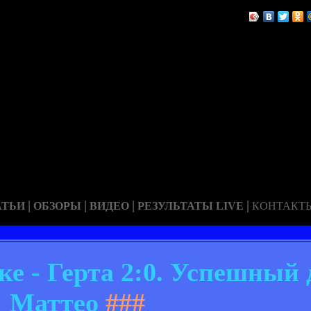
|
|
|
|
АТЬИ
ОБЗОРЫ
ВИДЕО
РЕЗУЛЬТАТЫ LIVE
КОНТАКТ
е - Герта 2:0. Успешный
Маттео
###