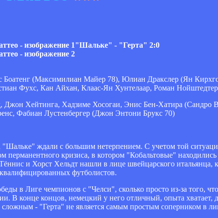
"Шальке" - "Герта" 2:0
с Боатенг (Максимилиан Майер 78), Юлиан Дракслер (Ян Кирхг
стиан Фухс, Кан Айхан, Клаас-Ян Хунтелаар, Роман Нойштедтер
 Джон Хейтинга, Хадзиме Хосогаи, Энис Бен-Хатира (Сандро Ва
ренс, Фабиан Лустенбергер (Джон Энтони Брукс 70)
а "Шальке" ждали с большим нетерпением. С учетом той ситуаци
том перманентного кризиса, в котором "Кобальтовые" находились 
 Тённис и Хорст Хельдт нашли в лице швейцарского итальянца,
сквалифицированных футболистов.
еды в Лиге чемпионов с "Челси", сколько просто из-за того, что
и. В конце концов, немецкий у него отличный, опыта хватает, д
 сложным - "Герта" не является самым простым соперником в ли