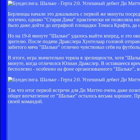
Берлинцы начали это доказывать с первой же минуты посред
логично, однако "Старая Дама" практически не позволяла ни
было даже дойти до штрафной площадки Томаса Крафта, да 
Но на 19-й минуте "Шальке" удалось выйти вперед, и это о
зрителю. После подачи Дракслера Хунтелаар головой отправ
забитого мяча "Шальке" отлично чувствовал себя на футбольн
В итоге, игра значительно теряла в зрелищности, хотя "Шальк
минуте, когда отличился Юлиан Дракслер. В оставшееся время
бесполезно - особенно на фоне организованного "Шальке", 
Так что итог первой встречи для Ди Маттео очень даже поз
общее впечатление от "Шальке" осталось весьма хорошее. П
своей командой.