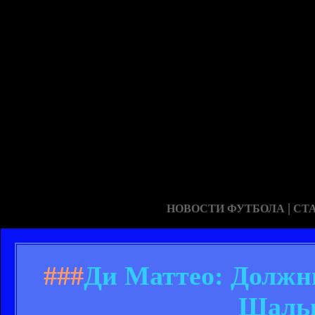
|
НОВОСТИ ФУТБОЛА
СТ
###
Ди Маттео: Должн
Шальк