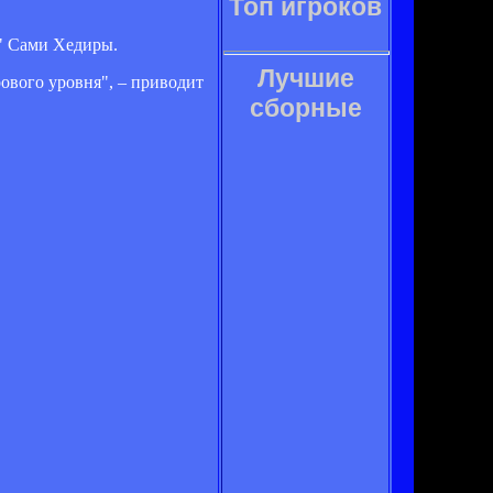
Топ игроков
" Сами Хедиры.
Лучшие
ового уровня", – приводит
сборные