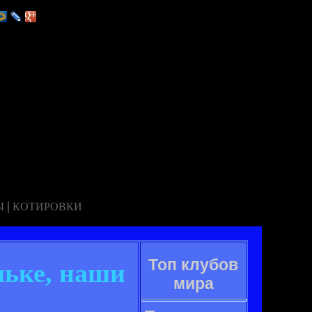
|
Ы
КОТИРОВКИ
Топ клубов
льке, наши
мира