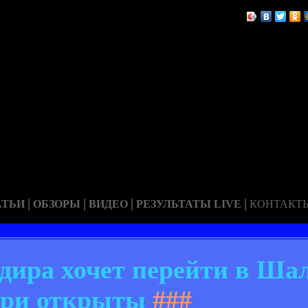
|
|
|
|
АТЬИ
ОБЗОРЫ
ВИДЕО
РЕЗУЛЬТАТЫ LIVE
КОНТАКТ
дира хочет перейти в Ша
ери открыты
###