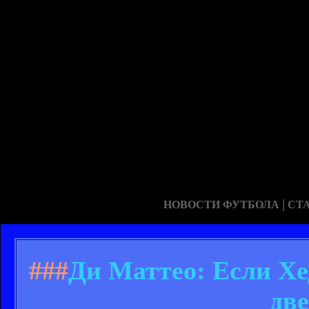
|
НОВОСТИ ФУТБОЛА
СТ
###
Ди Маттео: Если Хе
дв