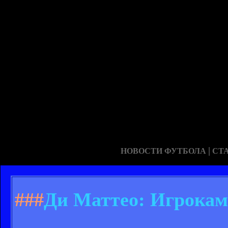
|
НОВОСТИ ФУТБОЛА
СТ
###
Ди Маттео: Игрокам