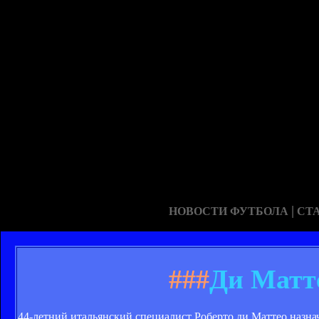
|
НОВОСТИ ФУТБОЛА
СТ
###
Ди Матт
44-летний итальянский специалист Роберто ди Маттео назн