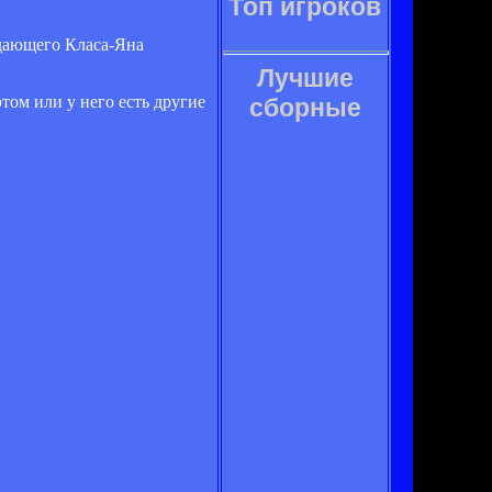
Топ игроков
адающего Класа-Яна
Лучшие
том или у него есть другие
сборные