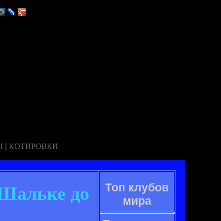
|
Ы
КОТИРОВКИ
Топ клубов
 Шальке до
мира