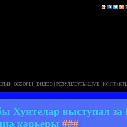
|
|
|
|
АТЬИ
ОБЗОРЫ
ВИДЕО
РЕЗУЛЬТАТЫ LIVE
КОНТАКТ
бы Хунтелар выступал за
нца карьеры
###