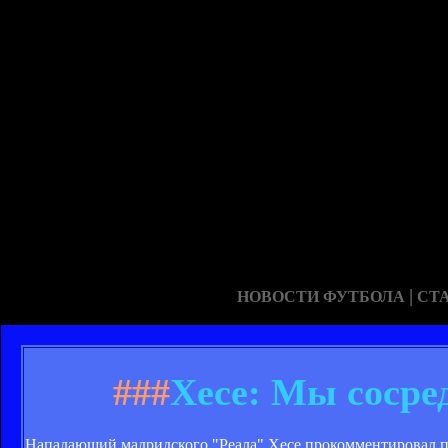
|
НОВОСТИ ФУТБОЛА
СТ
###
Хесе: Мы сосре
Нападающий мадридского "Реала" Хесе прокомментировал п