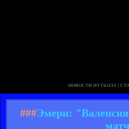
|
НОВОСТИ ФУТБОЛА
СТ
###
Эмери: "Валенсия
матч