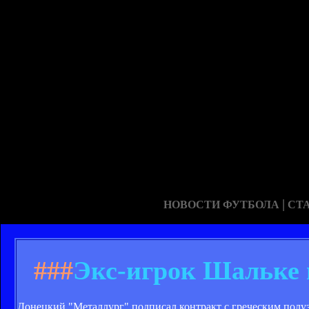
|
НОВОСТИ ФУТБОЛА
СТ
###
Экс-игрок Шальке 
Донецкий "Металлург" подписал контракт с греческим пол