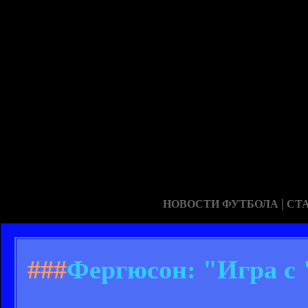
|
НОВОСТИ ФУТБОЛА
СТ
###
Фергюсон: "Игра с