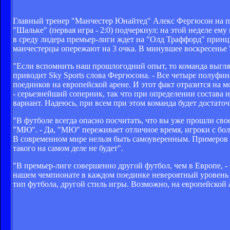
Главный тренер "Манчестер Юнайтед" Алекс Фергюсон на пр
"Шальке" (первая игра - 2:0) подчеркнул: на этой неделе е
в среду лидера премьер-лиги ждет на "Олд Траффорд" принц
манчестерцы опережают на 3 очка. В минувшее воскресенье 
"Если вспомнить наш прошлогодний опыт, то команда выгля
приводит Sky Sports слова Фергюсона. - Все четыре полуфин
поединков на европейской арене. И этот факт отразится на м
- серьезнейший соперник, так что при определении состава 
вариант. Надеюсь, при всем при этом команда будет достато
"В футболе всегда опасно посчитать, что вы уже прошли свое
"МЮ". - Да, "МЮ" переживает отличное время, игроки с бол
В современном мире нельзя быть самоуверенным. Примеров т
такого на самом деле не будет".
"В премьер-лиге совершенно другой футбол, чем в Европе, -
нашем чемпионате в каждом поединке невероятный уровень 
тип футбола, другой стиль игры. Возможно, на европейской 