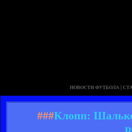
|
НОВОСТИ ФУТБОЛА
СТ
###
Клопп: Шальке
р