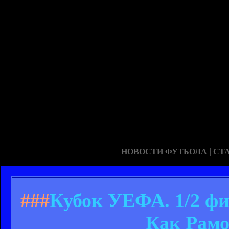
|
НОВОСТИ ФУТБОЛА
СТ
###
Кубок УЕФА. 1/2 фи
Как Рамо