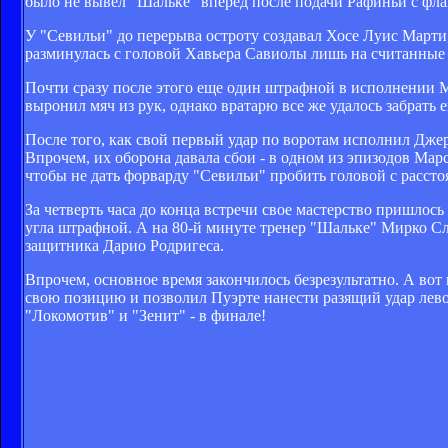
было не вывел "Шальке" вперед после подачи Рафиньи с фланг
У "Севильи" до перерыва остроту создавал Хосе Луис Марти,
разминулась с головой Хавьера Савиолы лишь на считанные 
Почти сразу после этого еще один штрафной в исполнении Ма
выронил мяч из рук, однако вратарю все же удалось забрать
После того, как свой первый удар по воротам исполнил Дже
Впрочем, их оборона давала сбои - в одном из эпизодов Ма
чтобы не дать форварду "Севильи" пробить головой с рассто
За четверть часа до конца встречи свое мастерство пришлось
угла штрафной. А на 80-й минуте тренер "Шальке" Мирко С
защитника Дарио Родригеса.
Впрочем, основное время закончилось безрезультатно. А вот
свою позицию и позволил Пуэрте нанести разящий удар лево
"Локомотив" и "Зенит" - в финале!