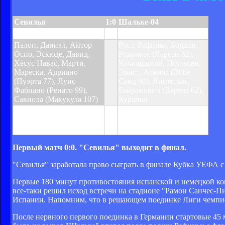
Севилья
1:0
Шальке-04
Пуэрта 101
Палоп, Даниэл, Айтор
Рост, Рафинья, Бордон,
Осио, Эскюде, Давид,
Родригес (Ларсен 82),
Хесус Навас, Марти,
Кобиашвили, Поульсен,
Мареска, Адриано
Эрнст, Асамоа (Эббе
(Пуэрта 77), Луис
Санд 90), Линкольн,
Фабиано (Ренато 99),
Байрамович (Варела 62),
Савиола (Макукула 107)
Кураньи
Предупреждения:
Предупреждения:
Пуэрта 78, Даниэл 114,
Кураньи 10, Родригес 33,
Макукула 117
Варела 89, Эрнст 96
Первый матч 0:0. "Севилья" выходит в финал.
"Севилья" заработала право сыграть в финале Кубка УЕФА с
Первые 180 минут противостояния испанской и немецкой к
все-таки решил исход встречи на стадионе "Рамон Санчес-П
Испании. Напомним, что в решающем поединке Лиги чемпио
После нервного первого поединка в Германии стартовые 45 