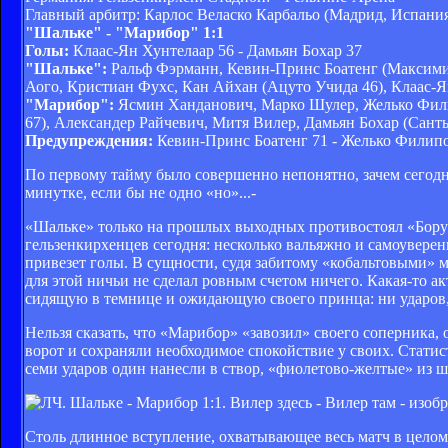
Главный арбитр: Карлос Веласко Карбальо (Мадрид, Испани
"Шальке" - "Марибор" 1:1
Голы:
Клаас-Ян Хунтелаар 56 - Дамьян Бохар 37
"Шальке":
Ральф Фэрманн, Кевин-Принс Боатенг (Максими
Аого, Кристиан Фухс, Кан Айхан (Ацуто Учида 46), Клаас-
"Марибор":
Ясмин Ханданович, Марко Шулер, Желько Фил
67), Александер Райчевич, Митя Вилер, Дамьян Бохар (Санть
Предупреждения:
Кевин-Принс Боатенг 71 - Желько Филипо
По первому тайму было совершенно непонятно, зачем сегодн
минутке, если бы не одно «но»...-
«Шальке» только на прошлых выходных противостоял «Борусии
гельзенкирхенцев сегодня: несколько вальяжно и самоувере
привезет голы. В сущности, судя забитому «кобальтовыми» м
для этой ничьи не сделал ровным счетом ничего. Какая-то а
сидящую в темнице и ожидающую своего принца: ни ударов, 
Нельзя сказать, что «Марибор» «завозил» своего соперника,
ворот и сохраняли необходимое спокойствие у своих. Статис
семи ударов один нанесли в створ, «фиолетово-желтые» из 
Столь длинное вступление, охватывающее весь матч в целом 