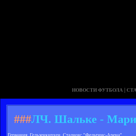
|
НОВОСТИ ФУТБОЛА
СТ
###
ЛЧ. Шальке - Мариб
Германия. Гельзенкирхен. Стадион: "Фельтинс-Арена"