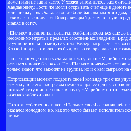
моментами не так и часто. У хозяев запомнилось расточител
Хандановичу. Гости же могли открывать счет еще в дебюте в
конечно же, гол. Оказался он до боли банальным эпизодом
левом фланге получает Вилер, который делает точную переда
снаряд в сетку.
«Шальке» предпринял попытки реабилитироваться еще до пер
необходимо играть в пределах собственных владений. Вряд л
случившийся на 56 минуте матча. Вилер выгрыз мяч у своей 
Клаас-Ян, для которого это был, мягко говоря, далеко не са
После пропущенного мяча мандража у ворот «Марибора» стал
остаться и вовсе без очков. Но «Шальке» почему-то все так 
только знают, что выходят из группы, но и с кем сыграют на
Потрясающий момент подарить своей команде три очка упусти
отметке, но с его выстрелом немного правее центра справилс
похожей ситуации не попал в рамку. «Марибор» на это суме
оказался заблокирован.
На этом, собственно, и все. «Шальке» своей сегодняшней и
оказался молодцом, но, как это часто бывает, исполнительс
ничьи.