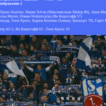
Принс Боатенг, Марко Хёгер (Максимилиан Майер 80), Эрик-Ма
Жоэль Матип, Роман Нойштедтер (Ян Кирхгофф 57)
алду, Тони Кроос, Карим Бензема (Хавьер Эрнандес 78), Гарет 
ер 45+2, Ян Кирхгофф 63 - Тони Кроос 10