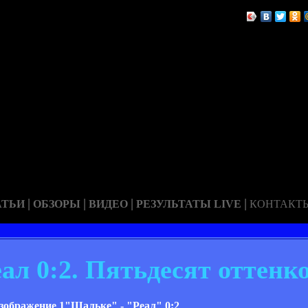
|
|
|
|
АТЬИ
ОБЗОРЫ
ВИДЕО
РЕЗУЛЬТАТЫ LIVE
КОНТАКТ
ал 0:2. Пятьдесят оттенко
"Шальке" - "Реал" 0:2