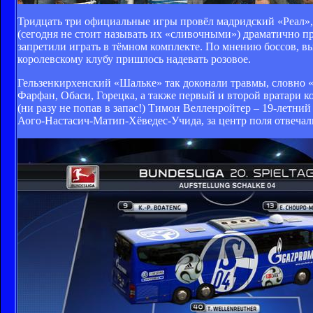
Тридцать три официальные игры провёл мадридский «Реал», 
(сегодня не стоит называть их «сливочными») драматично пр
запретили играть в тёмном комплекте. По мнению боссов, вы
королевскому клубу пришлось надевать розовое.
Гельзенкирхенский «Шальке» так доконали травмы, словно «
Фарфан, Обаси, Горецка, а также первый и второй вратари к
(ни разу не попав в запас!) Тимон Велленройтер – 19-летни
Аого-Настасич-Матип-Хёведес-Учида, за центр поля отвечали