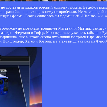
не доставая из шкафов розовый комплект формы. Её дебют пришё
оиграли 2:4 – и с тех пор к нему не прибегали. Не хотели прибе
ездная форма «Реала» сливалась бы с домашней «Шальке» – и, хо
горняков» по-прежнему тренирует Магат (или Маттиас Заммер).
оманды – Ферманн и Гифер. Как следствие, уже пять таймов в Б
й парнишка, еще в начале сезона пускавший по три-четыре мяча з
 Нойштедтер, Хёгер и Боатенг, а в атаке вышла связка из Чупо-