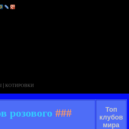
|
Ы
КОТИРОВКИ
Топ
в розового
###
клубов
мира