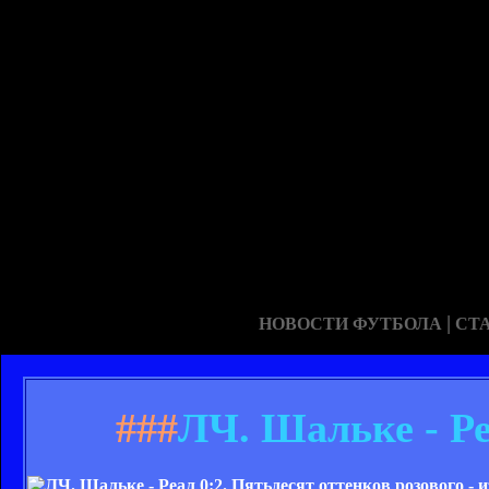
|
НОВОСТИ ФУТБОЛА
СТ
###
ЛЧ. Шальке - Ре