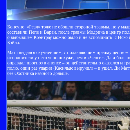
Конечно, «Реал» тоже не обошли стороной травмы, но у мадр
составили Пепе и Варан, после травмы Модрича в центр пол
о выбывшем Коэнтрау можно было и не вспоминать- с Иско и 
Бэйла.
Матч выдался скучнейшим, с подавляющим преимуществом од
исполнители у него явно похуже, чем в «Челси». Да и больш
оправдал прогноз в анонсе – он действительно оказался
и
тр
полю, один раз ударил (Касильяс выручил) – и ушёл. Ди Матт
без Охотника намного дольше.