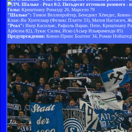
Голы:
Криштиану Роналду 26, Марсело 79
"Шальке":
Тимон Велленройтер, Бенедикт Хёведес, Кевин-
Клаас-Ян Хунтелаар (Феликс Платте 33), Матия Настасич, 
"Реал":
Икер Касильяс, Рафаэль Варан, Пепе, Криштиану Рон
Арбелоа 82), Лукас Силва, Иско (Асьер Ильяраменди 85)
Предупреждения:
Кевин-Принс Боатенг 34, Роман Нойштедт