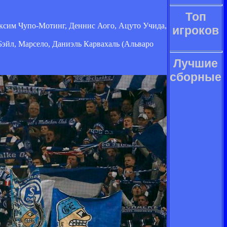
Топ
ксим Чупо-Мотинг, Деннис Аого, Ацуто Учида,
игроков
Бэйл, Марсело, Даниэль Карвахаль (Альваро
Лучшие
сборные