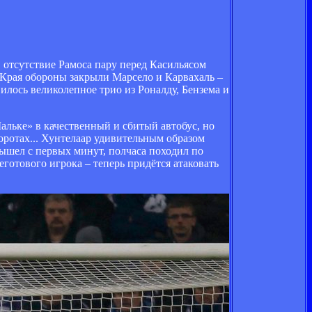
В отсутствие Рамоса пару перед Касильясом
 Края обороны закрыли Марсело и Карвахаль –
илось великолепное трио из Роналду, Бензема и
льке» в качественный и сбитый автобус, но
оротах... Хунтелаар удивительным образом
вышел с первых минут, полчаса походил по
еготового игрока – теперь придётся атаковать