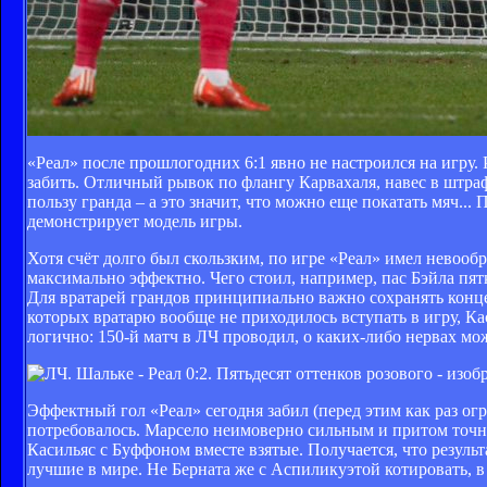
«Реал» после прошлогодних 6:1 явно не настроился на игру.
забить. Отличный рывок по флангу Карвахаля, навес в штраф
пользу гранда – а это значит, что можно еще покатать мяч...
демонстрирует модель игры.
Хотя счёт долго был скользким, по игре «Реал» имел невооб
максимально эффектно. Чего стоил, например, пас Бэйла пят
Для вратарей грандов принципиально важно сохранять конце
которых вратарю вообще не приходилось вступать в игру, Ка
логично: 150-й матч в ЛЧ проводил, о каких-либо нервах мо
Эффектный гол «Реал» сегодня забил (перед этим как раз ог
потребовалось. Марсело неимоверно сильным и притом точны
Касильяс с Буффоном вместе взятые. Получается, что резуль
лучшие в мире. Не Берната же с Аспиликуэтой котировать, в