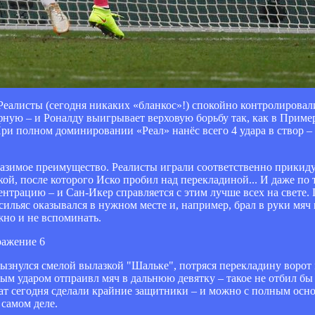
 Реалисты (сегодня никаких «бланкос»!) спокойно контролировал
ную – и Роналду выигрывает верховую борьбу так, как в Пример
 При полном доминировании «Реал» нанёс всего 4 удара в створ –
разимое преимущество. Реалисты играли соответственно прикиду
кой, после которого Иско пробил над перекладиной... И даже по 
нтрацию – и Сан-Икер справляется с этим лучше всех на свете
сильяс оказывался в нужном месте и, например, брал в руки мяч
жно и не вспоминать.
рызнулся смелой вылазкой "Шальке", потряся перекладину ворот 
м ударом отпраивл мяч в дальнюю девятку – такое не отбил бы
тат сегодня сделали крайние защитники – и можно с полным осн
 самом деле.