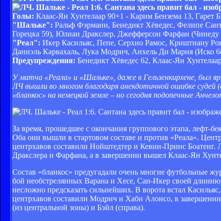
Голы:
Клаас-Ян Хунтелаар 90+1 - Карим Бензема 13, Гарет Б
"Шальке":
Ральф Фэрманн, Бенедикт Хёведес, Фелипе Сант
Горецка 59), Юлиан Дракслер, Джефферсон Фарфан (Чинеду 
"Реал":
Икер Касильяс, Пепе, Серхио Рамос, Криштиану Рона
Даниэль Карвахаль, Лука Модрич, Анхель Ди Мария (Иско 6
Предупреждения:
Бенедикт Хёведес 62, Клаас-Ян Хунтелаар
У матча «Реала» и «Шальке», даже в Гельзенкирхене, был я
ЛЧ вышли во многом благодаря анекдотичной ошибке судей (
«бланкос» на немецкой земле – но сегодня подопечные Анчел
За время, прошедшее с окончания группового этапа, лефт-бе
Оба они вышли в стартовом составе и против «Реала». Цент
центрхавов составили Нойштедтер и Кевин-Принс Боатенг. Л
Дракслера и Фарфана, а в завершении вышел Клаас-Ян Хунт
Состав «бланкос» предугадали очень многие футбольные жу
бой необстрелянных Варана и Хесе, Сан-Икер своей длиннющ
несложно предсказать сильнейших. В ворота встал Касильяс,
центрхавов составили Модрич и Хаби Алонсо, в завершении
(из центральной зоны) и Бэйл (справа).