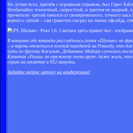
Но лучше всех, причём с огромным отрывом, был Гарет Бэйл.
Необычайно техничный, скоростной, и притом не жадный, п
прочитали- третий начался со своевременного, точного паса 
верного- пятый – сам грамотно сыграл на линии офсайда, от
В концовке обе команды расслабились (хотя «Шальке» не фа
– и парень отметился голевой передачей на Роналду, что для
чуть по другому Касильяс. Добивание Майера случилось посл
Капитан «Реала» по-прежнему очень крут- даже жаль, что
серию на отметке в 952 минуты.
Задайте вопрос автору на конференции!