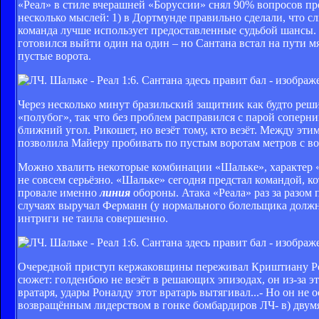
«Реал» в стиле вчерашней «Боруссии» снял 90% вопросов про
несколько мыслей: 1) в Дортмунде правильно сделали, что с
команда лучше использует предоставленные судьбой шансы. 
готовился выйти один на один – но Сантана встал на пути м
пустые ворота.
Через несколько минут бразильский защитник как будто реш
«полубог», так что без проблем расправился с парой соперн
ближний угол. Рикошет, но везёт тому, кто везёт. Между эт
позволила Майеру пробивать по пустым воротам метров с в
Можно хвалить некоторые комбинации «Шальке», характер «г
не совсем серьёзно. «Шальке» сегодня предстал командой, ко
провале именно
линия
обороны. Атака «Реала» раз за разом
случаях выручал Ферманн (у нормального болельщика должно 
интриги не таила совершенно.
Очередной приступ кержаковщины переживал Криштиану Ро
сюжет: голденбою не везёт в решающих эпизодах, он из-за эт
вратаря, удары Роналду этот вратарь вытягивал...- Но он не 
возвращённым лидерством в гонке бомбардиров ЛЧ- в) двумя