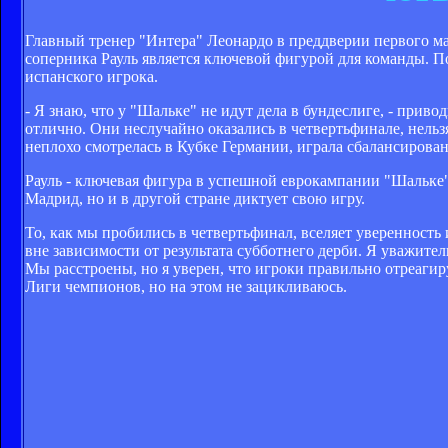
Главный тренер "Интера" Леонардо в преддверии первого м
соперника Рауль является ключевой фигурой для команды. По
испанского игрока.
- Я знаю, что у "Шальке" не идут дела в бундеслиге, - при
отлично. Они неслучайно оказались в четвертьфинале, нель
неплохо смотрелась в Кубке Германии, играла сбалансирова
Рауль - ключевая фигура в успешной еврокампании "Шальке",
Мадрид, но и в другой стране диктует свою игру.
То, как мы пробились в четвертьфинал, вселяет уверенность 
вне зависимости от результата субботнего дерби. Я уважите
Мы расстроены, но я уверен, что игроки правильно отреагир
Лиги чемпионов, но на этом не зацикливаюсь.