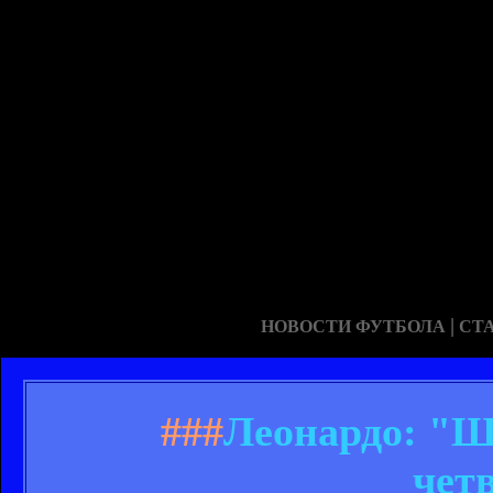
|
НОВОСТИ ФУТБОЛА
СТ
###
Леонардо: "Ш
чет