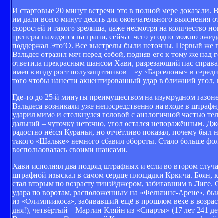
И стартовые 20 минут встречи это в полной мере доказали. 
им дали всего минут десять для окончательного выяснения о
скоростей и такого зрелища, даже несмотря на количество но
тренеры находятся на грани, сейчас чего угодно можно ожид
поддержал Это’О. Все выстрелы были неточны. Первый же п
Вальдес отразил мяч перед собой, подняв его к тому же над
ответила прекрасным шансом Хави, разрезающий пас справа 
имея в виду рост полузащитников – «у «Барселоны» в середи
того чтобы нанести акцентированный удар в ближний угол, 
Где-то до 25-й минуты преимуществом на изумрудном газоне
Вальдеса возникали уже непосредственно на входе в штрафну
ударил мимо и столкнулся головой с аналогичной частью тел
дальний – чуточку неточно, угол остался непоражённым. Дж
радостно нёсся Кураньи, но отчётливо показал, почему был н
такого «Шальке» немного сбавил обороты. Стало больше фол
воспользовалась своими шансами.
Хави исполнял два подряд штрафных и если во втором случае
штрафной изыскал в самом сердце площадки Кркича. Боян, к
стал вторым по возрасту тинэйджером, забивавшим в Лиге. 
удара по воротам, расположенным на «Фельтинс-Арене», бы
из «Олимпиакоса», забивавший ещё в прошлом веке в возрасте
дня!), четвёртый – Мартин Кляйн из «Спарты» (17 лет 241 ден