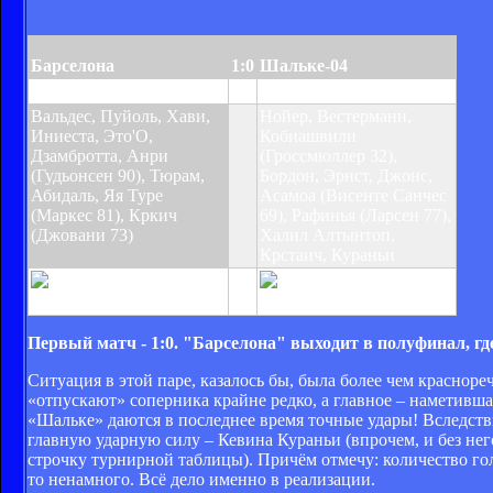
Барселона
1:0
Шальке-04
Яя Туре 43
Вальдес, Пуйоль, Хави,
Нойер, Вестерманн,
Иниеста, Это'О,
Кобиашвили
Дзамбротта, Анри
(Гроссмюллер 32),
(Гудьонсен 90), Тюрам,
Бордон, Эрнст, Джонс,
Абидаль, Яя Туре
Асамоа (Висенте Санчес
(Маркес 81), Кркич
69), Рафинья (Ларсен 77),
(Джовани 73)
Халил Алтынтоп,
Крстаич, Кураньи
Пуйоль 63
Рафинья 10,
Вестерманн 26
Первый матч - 1:0. "Барселона" выходит в полуфинал, г
Ситуация в этой паре, казалось бы, была более чем краснор
«отпускают» соперника крайне редко, а главное – наметивша
«Шальке» даются в последнее время точные удары! Вследств
главную ударную силу – Кевина Кураньи (впрочем, и без нег
строчку турнирной таблицы). Причём отмечу: количество го
то ненамного. Всё дело именно в реализации.