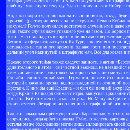
Возвращаемся. Энтот самый Кркич получил мяч в штрафной, 
шлёпнул уже спустя секунду. Удар не получился и Нойер с г
Но, как говорится, стало окончательно понятно, откуда буде
произвёл (растворившегося на поле грузина Левана Кобиашви
не сумел? Гол-то получился достаточно случайным и даже ку
ради такого случая даже упавшего уже на газон. Но Бордон 
того – мяч стал падать в ворота и лишь самоотверженные дей
Бесхозная сфера отпрыгнула к Яя Туре, как нельзя кстати п
оставалось не так много времени, однако гости при посредст
дальний угол накинутый в штрафную мяч. Всё для хозяев в 
Начало второго тайма также следует записать в актив «Барс
удивительного в этом – сей честной вьюнош, не наевшийся е
этом составе сине-гранатовых, которого счастливо минули вс
Он забил единственный мяч в Германии, он же в Испании на 
который в касание врезал над перекладиной из отличной поз
Крстаич. К ним бы ещё Красича – и был бы полный ажур! Кр
когда Кркича Райкаард снимал с игры, выпуская Джованни?!)
Иньеста. Всё он хотел её всколыхнуть... Но Мануэль бдил и 
стоит отметить бездарно исполненный штрафной вблизи штра
Так, с огромадным преимуществом «Барселоны», матч и про
огорчились, когда арбитр показал Пуйолю жёлтую карточку, 
остальном же болельщики могли лишь аплодировать своей ком
голевые моменты. Хави, например, пробил издали и Нойер к