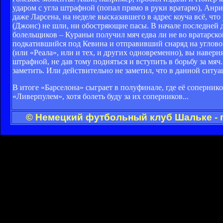
ударом с угла штрафной (попал прямо в руки вратарю), Анри
даже Ларсена, на неделе высказавшего в адрес коуча всё, чт
(Джонс) не шли, ни обостряющие пасы. В начале последней 
болельщиков – Кураньи получил мяч едва ли не во вратарск
подкатившийся под Кевина и отправивший снаряд на угловой.
(или «Реала», или и тех, и других одновременно), вы навер
штрафной, не дав тому подняться и вступить в борьбу за мяч
заметить. Или действительно не заметил, что в данной ситуа
В итоге «Барселона» сыграет в полуфинале, где её соперн
«Ливерпулем», хотя болеть буду за их соперников...
© Немецкий футбольный клуб Шальке - 