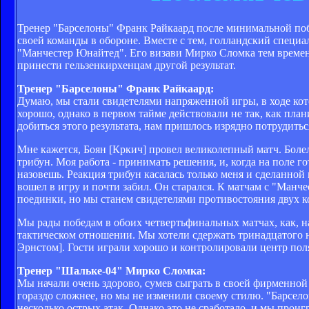
Тренер "Барселоны" Франк Райкаард после минимальной по
своей команды в обороне. Вместе с тем, голландский специа
"Манчестер Юнайтед". Его визави Мирко Сломка тем време
принести гельзенкирхенцам другой результат.
Тренер "Барселоны" Франк Райкаард:
Думаю, мы стали свидетелями напряженной игры, в ходе кот
хорошо, однако в первом тайме действовали не так, как пл
добиться этого результата, нам пришлось изрядно потрудиться
Мне кажется, Боян [Кркич] провел великолепный матч. Боле
трибун. Моя работа - принимать решения, и, когда на поле 
назовешь. Реакция трибун касалась только меня и сделанной
вошел в игру и почти забил. Он старался. К матчам с "Ман
поединки, но мы станем свидетелями противостояния двух 
Мы рады победам в обоих четвертьфинальных матчах, как, на
тактическом отношении. Мы хотели сдержать тринадцатого 
Эрнстом]. Гости играли хорошо и контролировали центр поля
Тренер "Шальке-04" Мирко Сломка:
Мы начали очень здорово, сумев сыграть в своей фирменной
гораздо сложнее, но мы не изменили своему стилю. "Барсел
несколько острых атак. Однако это не сработало, и мы проиг