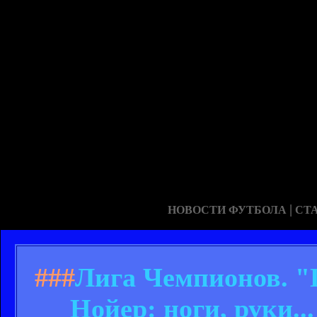
|
НОВОСТИ ФУТБОЛА
СТ
###
Лига Чемпионов. "П
Нойер: ноги, руки.