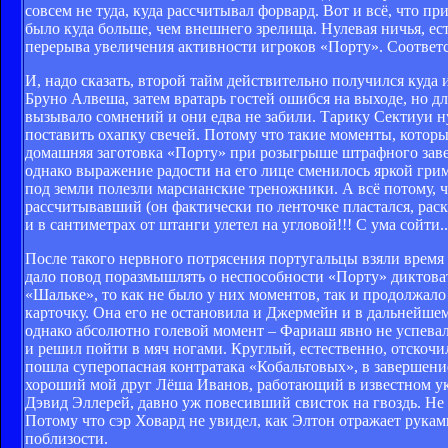
совсем не туда, куда рассчитывал форвард. Вот и всё, что п
было куда больше, чем внешнего зрелища. Нулевая ничья, ес
перерыва увеличения активности игроков «Порту». Соответс
И, надо сказать, второй тайм действительно получился куда
Бруно Алвеша, затем вратарь гостей ошибся на выходе, но д
вызывало сомнений и они едва не забили. Тарику Сектиуи ну
поставить охапку свечей. Потому что такие моменты, которы
домашняя заготовка «Порту» при розыгрыше штрафного завер
однако выражение радости на его лице сменилось яркой грим
под земли полезли марсианские треножники. А всё потому, ч
рассчитывавший (он фактически по ленточке пластался, раск
и в сантиметрах от штанги улетел на угловой!!! С ума сойти.
После такого нервного потрясения португальцы взяли врем
дало повод поразмышлять о неспособности «Порту» диктоват
«Шальке», то как не было у них моментов, так и продолжал
карточку. Она его не остановила и Джермейн и в дальнейше
однако абсолютно голевой момент – Фариаш явно не успевал
и решил пойти в мяч ногами. Круглый, естественно, отскочил
пошла суперопасная контратака «Кобальтовых», в завершение
хороший мой друг Лёша Иванов, работающий в известном ук
Дэвид Эллерей, давно уж повесивший свисток на гвоздь. Не з
Потому что сэр Ховард не увидел, как Элтон отражает рука
поблизости.