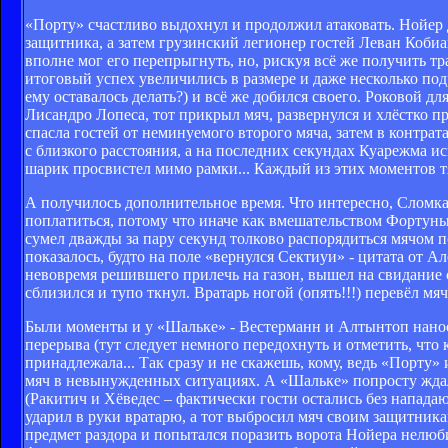
«Порту» счастливо выдохнул и продолжил атаковать. Нойер д
защитника, а затем грузинский легионер гостей Леван Коби
вполне мог его перепрыгнуть, но, рискуя всё же получить тр
итоговый успех увеличились в размере и даже несколько под
ему оставалось делать?) и всё же добился своего. Роковой 
Лисандро Лопеса, тот прикрыл мяч, развернулся и хлёстко п
спасла гостей от неминуемого второго мяча, затем в контрат
с близкого расстояния, а на последних секундах Куарежма и
шарик просвистел мимо рамки... Каждый из этих моментов т
А получилось дополнительное время. Что интересно, Сломка 
поплатиться, потому что иначе как вмешательством Фортун
сумел дважды за пару секунд толково распорядиться мячом по
показалось, будто на поле «вернулся Сектиуи» - цитата от
невовремя решившего прилечь на газон, вышел на свидание с
сблизился и тупо ткнул. Вратарь ногой (опять!!!) перевёл мяч
Были моменты и у «Шальке» - Вестерманн и Алтынтоп нано
перерыва (тут следует немного передохнуть и отметить, что
принадлежала... Так сразу и не скажешь, кому, ведь «Порту
мяч в невынужденных ситуациях. А «Шальке» попросту ждал
(Ракитич и Хёведес – фактически гости остались без напада
ударил в руки вратарю, а тот выбросил мяч своим защитник
предмет раздора и попытался поразить ворота Нойера нелюб