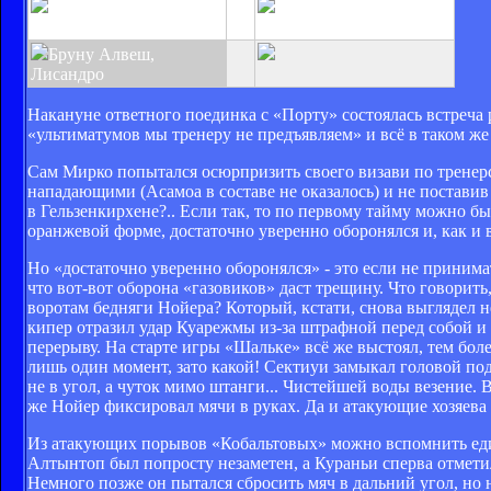
Лучо Гонсалес
Рафинья, Ракитич,
Халил Алтынтоп, Джонс
Бруну Алвеш,
Лисандро
Накануне ответного поединка с «Порту» состоялась встреча 
«ультиматумов мы тренеру не предъявляем» и всё в таком же
Сам Мирко попытался осюрпризить своего визави по тренерс
нападающими (Асамоа в составе не оказалось) и не постави
в Гельзенкирхене?.. Если так, то по первому тайму можно бы
оранжевой форме, достаточно уверенно оборонялся и, как и 
Но «достаточно уверенно оборонялся» - это если не принима
что вот-вот оборона «газовиков» даст трещину. Что говорить
воротам бедняги Нойера? Который, кстати, снова выглядел не
кипер отразил удар Куарежмы из-за штрафной перед собой и л
перерыву. На старте игры «Шальке» всё же выстоял, тем бол
лишь один момент, зато какой! Сектиуи замыкал головой пода
не в угол, а чуток мимо штанги... Чистейшей воды везение
же Нойер фиксировал мячи в руках. Да и атакующие хозяева
Из атакующих порывов «Кобальтовых» можно вспомнить еди
Алтынтоп был попросту незаметен, а Кураньи сперва отметил
Немного позже он пытался сбросить мяч в дальний угол, но 