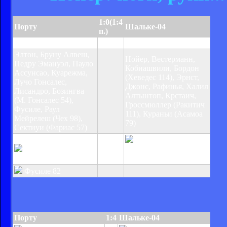
1:0(1:4
Порту
Шальке-04
п.)
Лисандро 86
Элтон, Бруну Алвеш,
Нойер, Вестерманн,
Педру Эмануэл, Пауло
Кобиашвили, Бордон
Ассунсао, Куарежма,
(Хеведес 114), Эрнст,
Лучо Гонсалес,
Джонс, Рафинья, Халил
Лисандро, Бозингва
Алтынтоп, Крстаич,
(М. Гонсалес 54),
Гроссмюллер (Ракитич
Фусиле, Раул
111), Кураньи (Асамоа
Мейрелеш (Чех 98),
79)
Сектиуи (Фариас 57)
Кураньи 33, Джонс
Лучо Гонсалес 104
57, Вестерманн 65,
Кобиашвили 116
Фусиле 82
Порту
1:4
Шальке-04