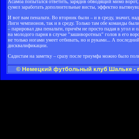
Асамоа попытался ответить, зарядив обводящий мимо ворот,
сумел заработать дополнительные висты, эффектно вытянувши
И вот вам пенальти. Во вторник были – и в среду, значит, 
Лиги чемпионов, так и в среду. Только там обе команды был
– парировал два пенальти, причём не просто падая в угол и 
на молодого парня в случае "зашиворотных" голов в его воро
не только ногами умеет отбивать, но и руками... А последн
дисквалификации.
Садистам на заметку – сразу после триумфа можно было пол
© Немецкий футбольный клуб Шальке - 