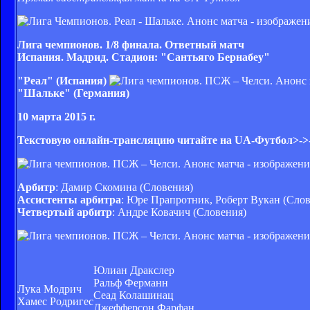
Лига чемпионов. 1/8 финала. Ответный матч
Испания. Мадрид. Стадион: "Сантьяго Бернабеу
"
"Реал
" (Испания
)
"
Шальке
" (Германия
)
10 марта 2015 г
.
Текстовую онлайн-трансляцию читайте на UA-Футбол>->
Арбитр
: Дамир Скомина (Словения)
Ассистенты арбитра
: Юре Прапротник, Роберт Вукан (
Слов
Четвертый арбитр
: Андре Ковачич (
Словения
)
Юлиан Дракслер
Ральф Ферманн
Лука Модрич
Сеад Колашинац
Хамес Родригес
Джефферсон Фарфан