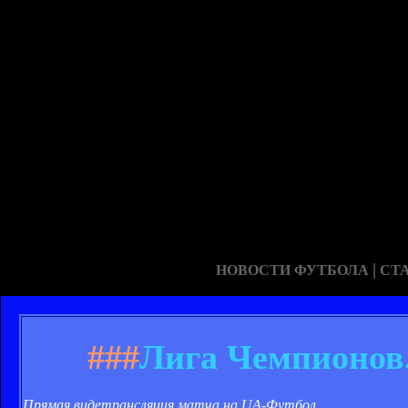
|
НОВОСТИ ФУТБОЛА
СТ
###
Лига Чемпионов.
Прямая видетрансляция матча на UA-Футбол