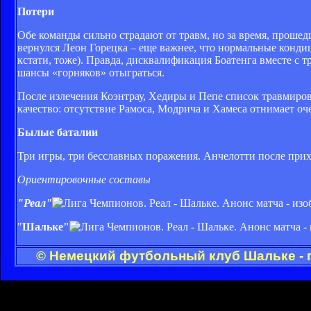
Потери
Обе команды сильно страдают от травм, но за время, прошед
вернулся Леон Горецка – еще важнее, что нормальные кондиц
кстати, тоже). Правда, дисквалификация Боатенга вместе с
шансы «горняков» отыграться.
После излечения Коэнтрау, Хедиры и Пепе список травмирова
качество: отсутствие Рамоса, Модрича и Хамеса отнимает оч
Былые баталии
Три игры, три бесславных поражения. Анчелотти после прих
Ориентировочные составы
"Реал"
"
Шальке"
© Немецкий футбольный клуб Шальке - 