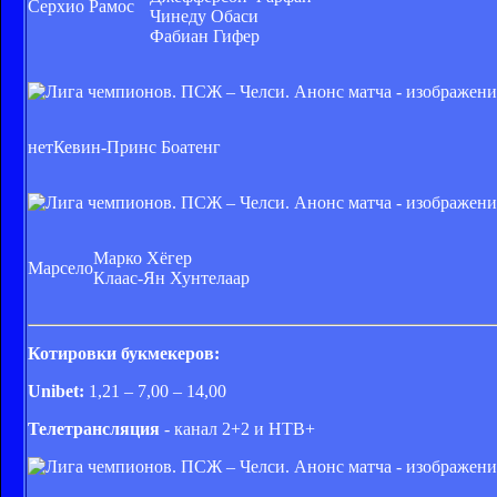
Серхио Рамос
Чинеду Обаси
Фабиан Гифер
нет
Кевин-Принс Боатенг
Марко Хёгер
Марсело
Клаас-Ян Хунтелаар
Котировки букмекеров:
Unibet:
1,21 – 7,00 – 14,00
Телетрансляция
- канал 2+2 и НТВ+