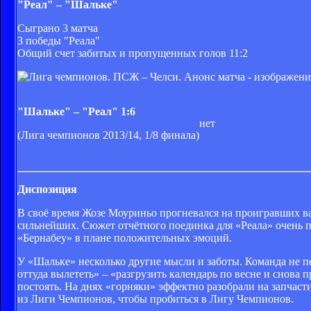
"
Реал
" – "
Шальке
"
Сыграно 3 матча
3 победы "Реала"
Общий счет забитых и пропущенных голов 11:2
"Шальке" – "Реал" 1:6
нет
(Лига чемпионов 2013/14, 1/8 финала)
Диспозиция
В своё время Жозе Моуриньо прогневался на проигравших в
сильнейших. Сюжет отчётного поединка для «Реала» очень по
«Бернабеу» в плане положительных эмоций.
У «Шальке» несколько другие мысли и заботы. Команда не п
оттуда вылететь» – «разгрузить календарь по весне и снова п
постоять. На днях «горняки» эффектно разобрали на запчаст
из Лиги Чемпионов, чтобы пробиться в Лигу Чемпионов.