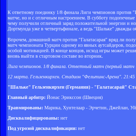
К ответному поединку 1/8 финала Лиги чемпионов против "Г
матче, но и с отличным настроением. В субботу подопечные
чему получили отличный заряд положительной энергии и н
Дортмунда уже в четвертьфинале, а ведь "Шальке" дважды о
Впрочем, домашний матч против "Галатасарая" вряд ли полу
матч чемпионата Турции одному из явных аутсайдеров, под
особой мотивацией. В конце концов, исход игры может реш
вновь выйти в стартовом составе во вторник.
Лига чемпионов. 1/8 финала. Ответный матч (первый матч -
12 марта. Гельзенкирхен. Стадион "Фельтинс-Арена". 21:45
"Шальке" Гельзенкирхен (Германия) - "Галатасарай" Ст
Главный арбитр:
Йонас Эрикссон (Швеция)
Травмированы:
Марика, Хунтелаар - Эрчетин, Джейлан, У
Дисквалифицированы:
нет
Под угрозой дисквалификации:
нет