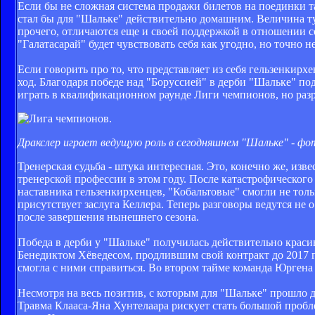
Если бы не сложная система продажи билетов на поединки та
стал бы для "Шальке" действительно домашним. Величина т
прочего, отличаются еще и своей поддержкой в отношении с
"Галатасарай" будет чувствовать себя как угодно, но точно 
Если говорить про то, что представляет из себя гельзенкирх
ход. Благодаря победе над "Боруссией" в дерби "Шальке" по
играть в квалификационном раунде Лиги чемпионов, но разр
Дракслер играет ведущую роль в сегодняшнем "Шальке" - фот
Тренерская судьба - штука интересная. Это, конечно же, из
тренерской профессии в этом году. После катастрофического
наставника гельзенкирхенцев, "Кобальтовые" смогли не тольк
присутствует заслуга Келлера. Теперь разговоры ведутся не о
после завершения нынешнего сезона.
Победа в дерби у "Шальке" получилась действительно крас
Бенедиктом Хёведесом, продлившим свой контракт до 2017 г
смогла с ними справиться. Во втором тайме команда Юргена 
Несмотря на весь позитив, с которым для "Шальке" прошло 
Травма Клааса-Яна Хунтелаара рискует стать большой пробл