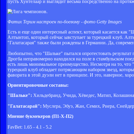
пусть Хунтелаар и выглядит весьма посредственно на протяж
Фатих Терим настроен по-боевому - фото Getty Images
Есть и еще один интересный аспект, который касается как "
Алтынтоп, который сейчас ывступает за турецкий клуб. Алты
"Галатасарая" также были рождены в Германии. Да, соврем
Любопытно, что "Шальке" пытался опротестовать результат п
Дрогба неправомерно находился на поле в стамбульском пое
есть лишь минимальное преимущество. Несмотря на то, что 
турецкий клуб обладает потрясающим набором звезд, которы
фаворита в этой дуэли нет в принципе. И это, наверное, хор
Ориентировочные составы:
"Шальке":
Хильдебранд, Учида, Хёведес, Матип, Колашинац
"Галатасарай":
Муслера, Эбуэ, Жан, Семих, Риера, Снейде
Мнение букмекеров (П1-Х-П2)
FavBet: 1.65 - 4.1 - 5.2