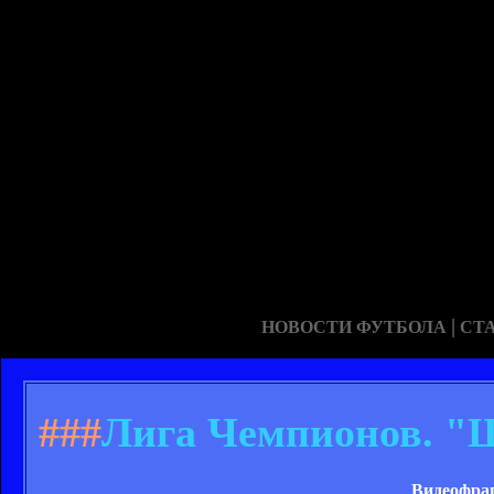
|
НОВОСТИ ФУТБОЛА
СТ
###
Лига Чемпионов. "Ш
Видеофраг