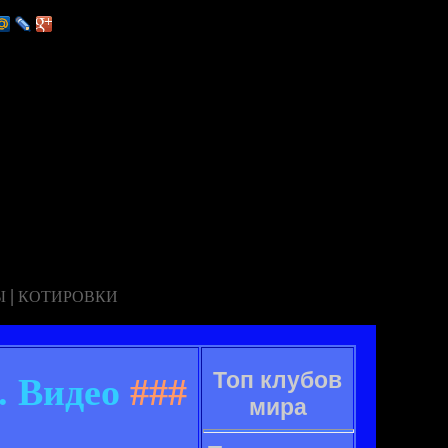
|
Ы
КОТИРОВКИ
Топ клубов
. Видео
###
мира