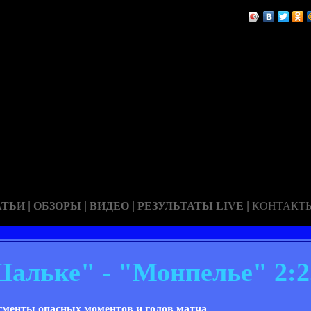
|
|
|
|
АТЬИ
ОБЗОРЫ
ВИДЕО
РЕЗУЛЬТАТЫ LIVE
КОНТАКТ
альке" - "Монпелье" 2:2
менты опасных моментов и голов матча