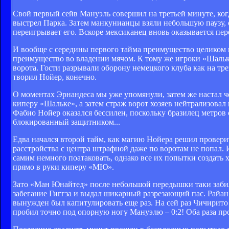
Свой первый сейв Мануэль совершил на третьей минуте, когд
выстрел Парка. Затем манкунианцы взяли небольшую паузу, о
переигрывает его. Вскоре мексиканец вновь оказывается перед
И вообще с середины первого тайма преимущество целиком и
преимущество во владении мячом. К тому же игроки «Шальке
ворота. Гости разрывали оборону немецкого клуба как на тр
творил Нойер, конечно.
О моментах Эрнандеса мы уже упомянули, затем же настал че
киперу «Шальке», а затем страж ворот хозяев нейтрализовал
Фабио Нойер оказался бессилен, поскольку бразилец метров 
блокированный защитником...
Едва начался второй тайм, как магию Нойера решил проверить
расстройства с центра штрафной даже по воротам не попал. И
самим немного поатаковать, однако все их попытки создать х
прямо в руки киперу «МЮ».
Зато «Ман Юнайтед» после небольшой передышки таки забил.
забегание Гиггза и выдал шикарный разрезающий пас. Райа
вынужден был капитулировать еще раз. На сей раз Чичирито 
пробил точно под опорную ногу Мануэлю – 0:2! Оба раза пр