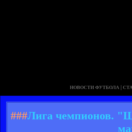
|
НОВОСТИ ФУТБОЛА
СТ
###
Лига чемпионов. "Ш
ма