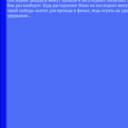
Последние двадцать минут прошли в бесплодных попытках хоз
Как раз наоборот. Будь расторопнее Нани на последних ми
такой победы хватит для прохода в финал, ведь играть на уд
удержание...