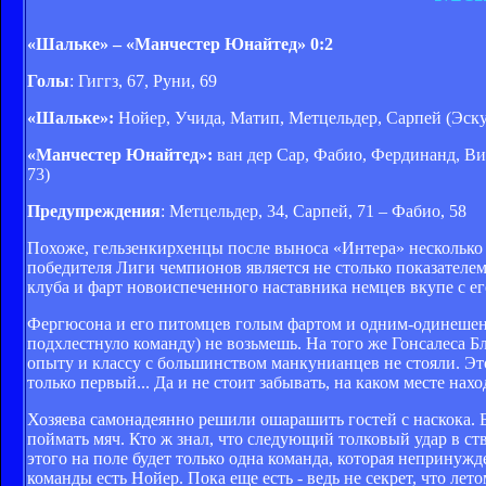
«Шальке» – «Манчестер Юнайтед» 0:2
Голы
: Гиггз, 67, Руни, 69
«Шальке»:
Нойер, Учида, Матип, Метцельдер, Сарпей (Эскуд
«Манчестер Юнайтед»:
ван дер Сар, Фабио, Фердинанд, Вид
73)
Предупреждения
: Метцельдер, 34, Сарпей, 71 – Фабио, 58
Похоже, гельзенкирхенцы после выноса «Интера» несколько
победителя Лиги чемпионов является не столько показателе
клуба и фарт новоиспеченного наставника немцев вкупе с е
Фергюсона и его питомцев голым фартом и одним-одинешень
подхлестнуло команду) не возьмешь. На того же Гонсалеса Б
опыту и классу с большинством манкунианцев не стояли. Э
только первый... Да и не стоит забывать, на каком месте н
Хозяева самонадеянно решили ошарашить гостей с наскока. 
поймать мяч. Кто ж знал, что следующий толковый удар в ств
этого на поле будет только одна команда, которая непринужд
команды есть Нойер. Пока еще есть - ведь не секрет, что ле