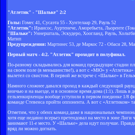
"Атлетик" - "Шальке" 2:2
Голы:
Гомес 41, Сусаэта 55 - Хунтелаар 29, Рауль 52
"Атлетик":
Ираисос, Ауртенече, Аморебьета, Льоренте (Токе
"Шальке":
Уннершталь, Эскудеро, Хоогланд, Рауль, Хольтби
Матип
Предупреждения:
Мартинес 53, де Маркос 72 - Обаси 28, М
Первый матч - 4:2. "Атлетик" проходит в полуфинал.
По-разному складывались для команд предыдущие стадии пл
на своем поле (в меньшинстве!), а вот с «МЮ» у «Атлетика» 
вылетел со свистом. В первой же встрече с «Шальке» в Гель
Намного сложнее давался проход в каждый следующий раун
вничью и на выезде, и в основное время дома (1:1). Лишь в
гельзенкирхенцы вообще уступили в первом поединке 1/8 фин
команде Стевенса пройти оппонента. А вот с «Атлетиком» 
Отметим, что у обеих команд даже в национальных чемпиона
хотя еще недавно всерьез претендовал на место в зоне Лиги
занимают 11-е место. У «Шальке» дела идут получше. Правда,
вряд ли можно догнать.