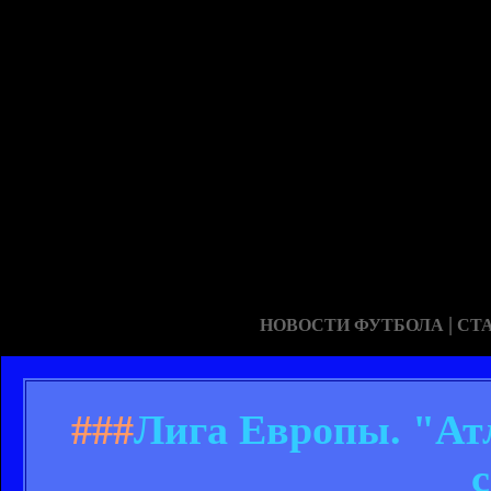
|
НОВОСТИ ФУТБОЛА
СТ
###
Лига Европы. "Атл