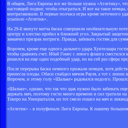
В общем, Лига Европы все же больше нужна «Атлетику», что
настоящий подвиг, чтобы отыграться. И вот на такое немцы, с
контратаковали. В первые полчаса игры кроме неточного уда
усыпило «Атлетик».
На 29-й минуте матча баски совершили необязательную поте
центру и хлестко пробил в ближний угол. Закрытый защитнико
замаячил призрак интриги. Правда, забивать гостям для с
Впрочем, кроме еще одного дальнего удара Хунтелаара гост
чтобы сравнять счет. Ибай Гомес с левого фланга сместился 
решился на еще один подобный удар, но на сей раз сфера пр
После перерыва баски немного прижали немцев, хотя действов
принесла плоды. Обаси снабдил мячом Рауля, а тот с линии 
Впрочем, и этому голу «Шальке» радовался недолго. Прошло 
«Шальке», однако, что так что эдак нужно было забивать ещ
держать мяч, поэтому гости много времени и сил тратили на
Токеро на Уннершталля, но тот смело пошел на мяч и ликвид
«Атлетик» – в полуфинале Лиги Европы. К нашему большом