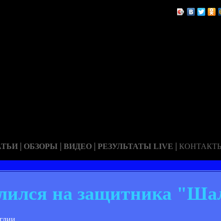
|
|
|
|
АТЬИ
ОБЗОРЫ
ВИДЕО
РЕЗУЛЬТАТЫ LIVE
КОНТАКТ
лился на защитника "Ша
глии.