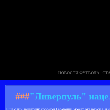
|
НОВОСТИ ФУТБОЛА
СТ
###
"Ливерпуль" наце
Еще один защитник сборной Германии может оказаться в Ан