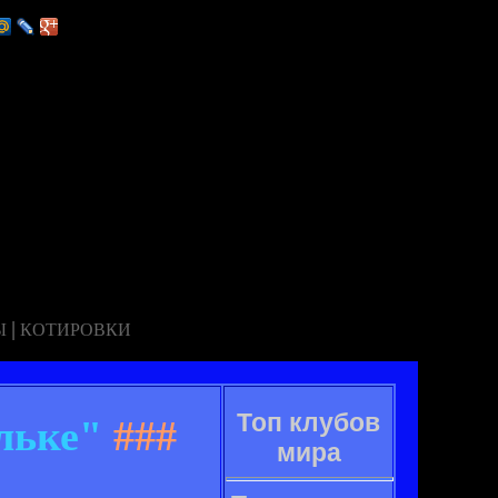
|
Ы
КОТИРОВКИ
Топ клубов
льке"
###
мира