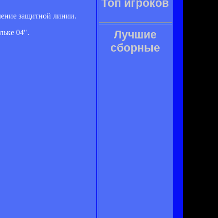
Топ игроков
ление защитной линии.
ьке 04".
Лучшие
сборные