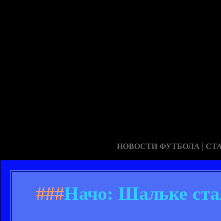
|
НОВОСТИ ФУТБОЛА
СТ
###
Начо: Шальке ст