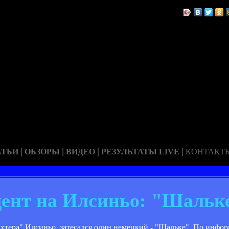
|
|
|
|
АТЬИ
ОБЗОРЫ
ВИДЕО
РЕЗУЛЬТАТЫ LIVE
КОНТАКТ
ент на Илсиньо: "Шальк
тера" Илсиньо, затесался один немецкий - "Шальке". По информа