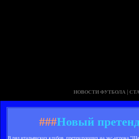
|
НОВОСТИ ФУТБОЛА
СТ
###
Новый претенд
В ряд итальянских клубов, претендующих на экс-игрока "Шах