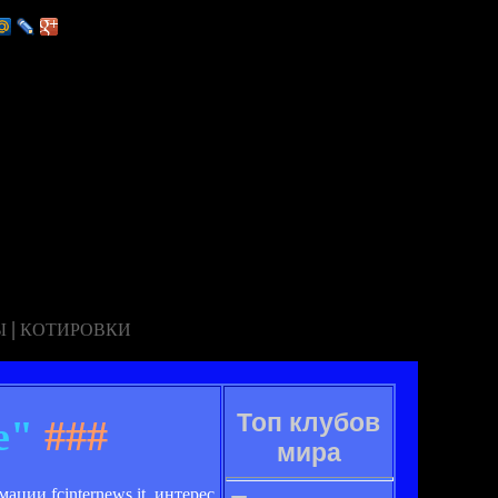
|
Ы
КОТИРОВКИ
Топ клубов
е"
###
мира
ции fcinternews.it, интерес