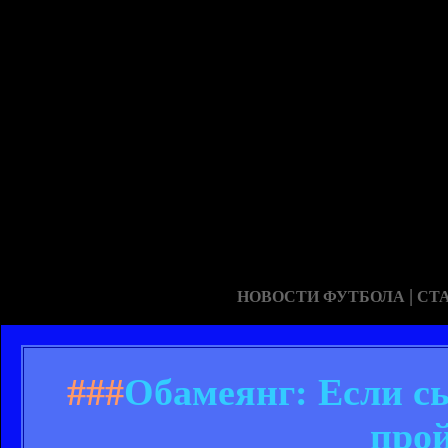
|
НОВОСТИ ФУТБОЛА
СТ
###
Обамеянг: Если сы
про