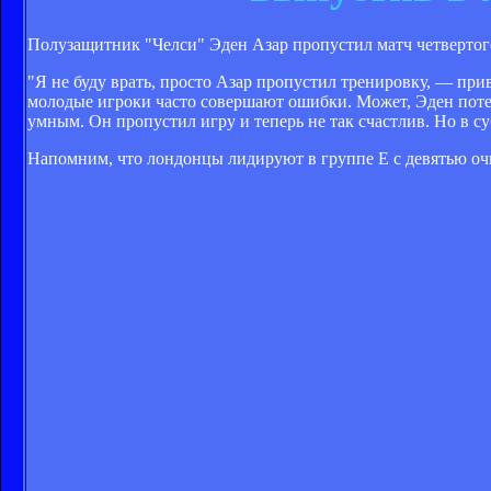
Полузащитник "Челси" Эден Азар пропустил матч четвертого
"Я не буду врать, просто Азар пропустил тренировку, — при
молодые игроки часто совершают ошибки. Может, Эден потер
умным. Он пропустил игру и теперь не так счастлив. Но в су
Напомним, что лондонцы лидируют в группе Е с девятью очк