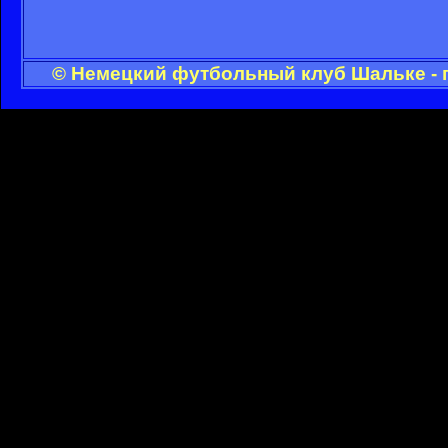
© Немецкий футбольный клуб Шальке - 