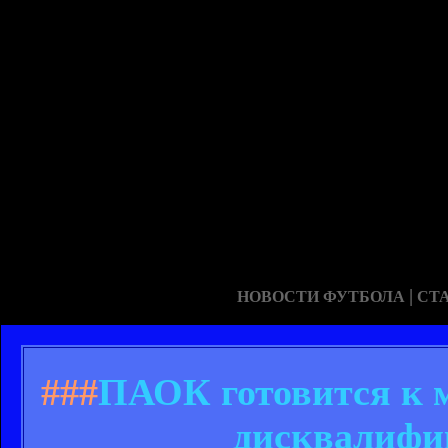
|
НОВОСТИ ФУТБОЛА
СТ
###
ПАОК готовится к 
дисквалифи