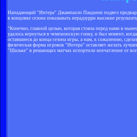
Нападающий "Интера" Джампаоло Паццини подвел предварите
в концовке сезона показывать нерадзурри высокие результат
"Конечно, главной целью, которая стояла перед нами в ныне
удалось вернуться в чемпионскую гонку, и был момент, когд
оставшиеся до конца сезона игры, а нам, к сожалению, сдела
физическая форма игроков "Интера" оставляет желать лучш
"Шальке" в решающих матчах испортили впечатление от всего