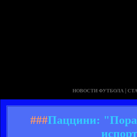
|
НОВОСТИ ФУТБОЛА
СТ
###
Паццини: "Пора
испорт