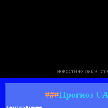
|
НОВОСТИ ФУТБОЛА
СТ
###
Прогноз UA
Александр Кузнецов