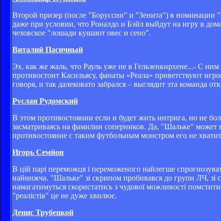
Второй призер (после "Боруссии" и "Зенита") в номинации 
даже при условии, что Роналдо и Бэйл выйдут на игру в дом
чеховское "лошади кушают овес и сено".
Виталий Пасичный
Эх, как же жаль, что Рауль уже не в Гельзенкирхене...- С н
противостоит Касильясу, фанаты «Реала» приветствуют игрок
говоря, и так далековато забрался – выглядит эта команда от
Руслан Рудомский
В этом противостоянии если и будет жить интрига, но не бо
засматриваясь на фамилии соперников. Да, "Шальке" может 
противостояние с таким футбольным монстром его не хватит
Игорь Семйон
В цій парі переможця і переможеного найлегше спрогнозувати 
найнижча. "Шальке" зі скрипом пробивався до групи ЛЧ, зі с
намагатимуться скористатись з чудової можливості помститись
"реалістів" це не дуже хвилює.
Денис Трубецкой