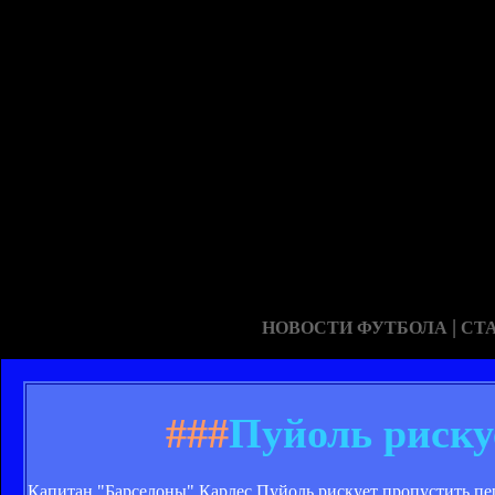
|
НОВОСТИ ФУТБОЛА
СТ
###
Пуйоль риску
Капитан "Барселоны" Карлес Пуйоль рискует пропустить пе