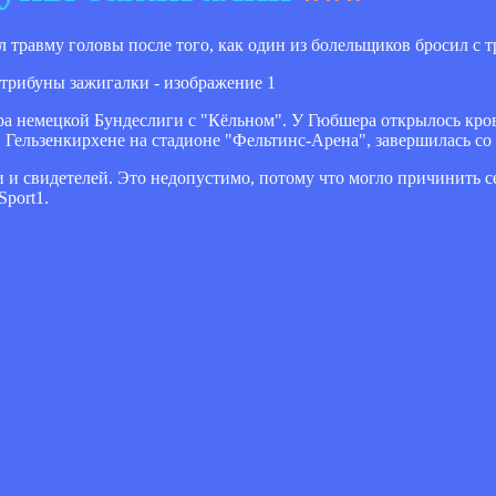
равму головы после того, как один из болельщиков бросил с т
ра немецкой Бундеслиги с "Кёльном". У Гюбшера открылось кров
Гельзенкирхене на стадионе "Фельтинс-Арена", завершилась со 
 свидетелей. Это недопустимо, потому что могло причинить се
port1.