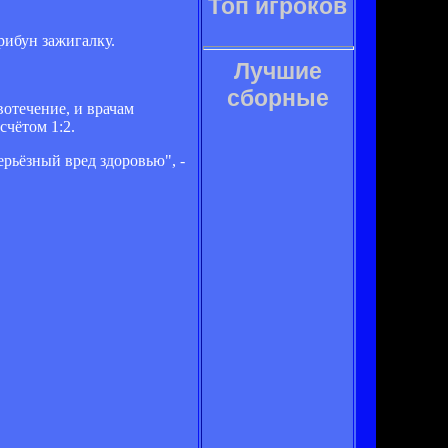
Топ игроков
рибун зажигалку.
Лучшие
сборные
отечение, и врачам
счётом 1:2.
рьёзный вред здоровью", -