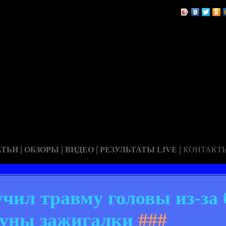
|
|
|
|
АТЬИ
ОБЗОРЫ
ВИДЕО
РЕЗУЛЬТАТЫ LIVE
КОНТАКТ
чил травму головы из-за
буны зажигалки
###