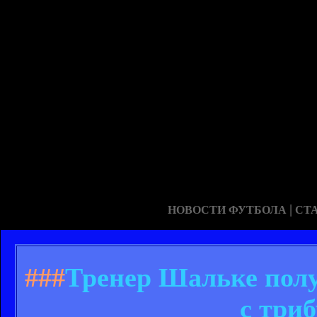
|
НОВОСТИ ФУТБОЛА
СТ
###
Тренер Шальке полу
с три