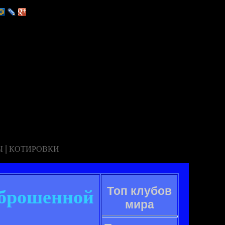
|
Ы
КОТИРОВКИ
Топ клубов
 брошенной
мира