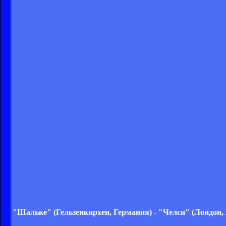
"Шальке" (Гельзенкирхен, Германия) - "Челси" (Лондон, 