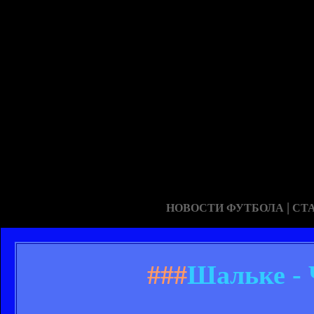
|
НОВОСТИ ФУТБОЛА
СТ
###
Шальке - Ч