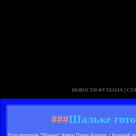
|
НОВОСТИ ФУТБОЛА
СТ
###
Шальке гото
Полузащитник "Шальке" Кевин Принс-Боатенг с большой дол