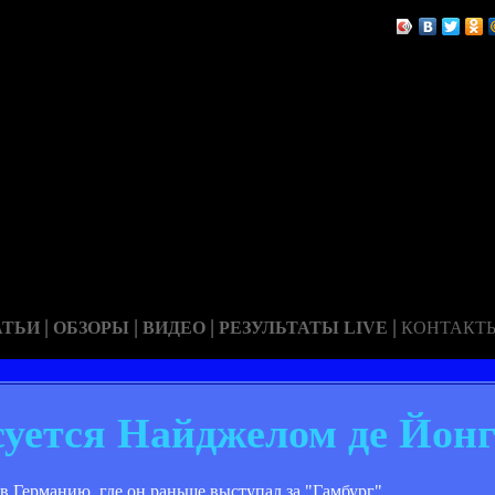
|
|
|
|
АТЬИ
ОБЗОРЫ
ВИДЕО
РЕЗУЛЬТАТЫ LIVE
КОНТАКТ
уется Найджелом де Йон
 Германию, где он раньше выступал за "Гамбург".