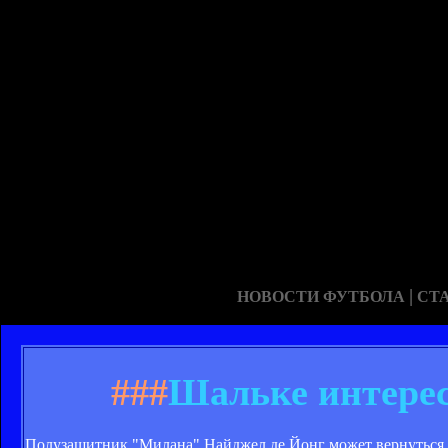
|
НОВОСТИ ФУТБОЛА
СТ
###
Шальке интерес
Полузащитник "Милана" Найджел де Йонг может вернуться в