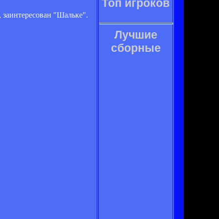
Топ игроков
", заинтересован "Шальке".
Лучшие
сборные