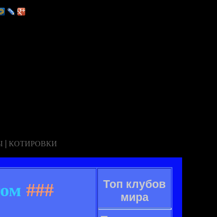
|
Ы
КОТИРОВКИ
Топ клубов
гом
###
мира