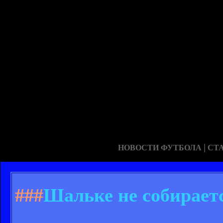
|
НОВОСТИ ФУТБОЛА
СТ
###
Шальке не собирает