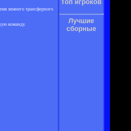
Топ игроков
ремя зимнего трансферного
Лучшие
кую команду.
сборные