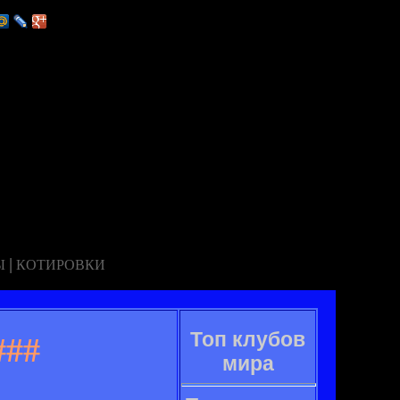
|
Ы
КОТИРОВКИ
Топ клубов
###
мира