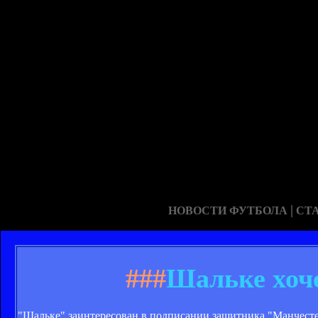
|
НОВОСТИ ФУТБОЛА
СТ
###
Шальке хоче
"Шальке" заинтересован в подписании защитника "Манчест