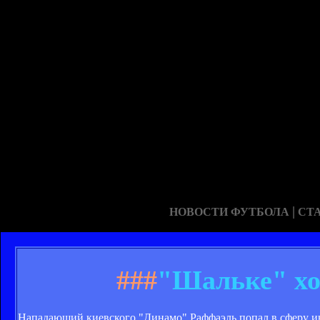
|
НОВОСТИ ФУТБОЛА
СТ
###
"Шальке" хо
Нападающий киевского "Динамо" Раффаэль попал в сферу и