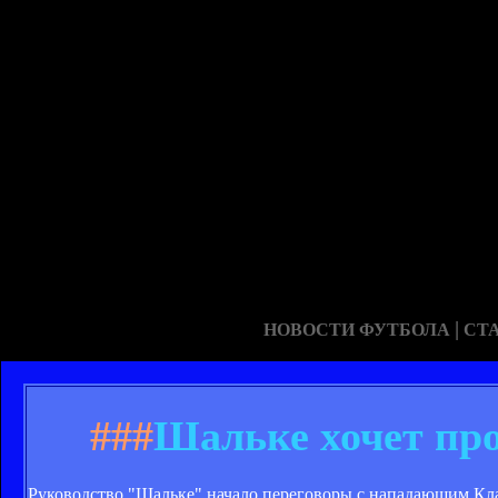
|
НОВОСТИ ФУТБОЛА
СТ
###
Шальке хочет про
Руководство "Шальке" начало переговоры с нападающим Кла