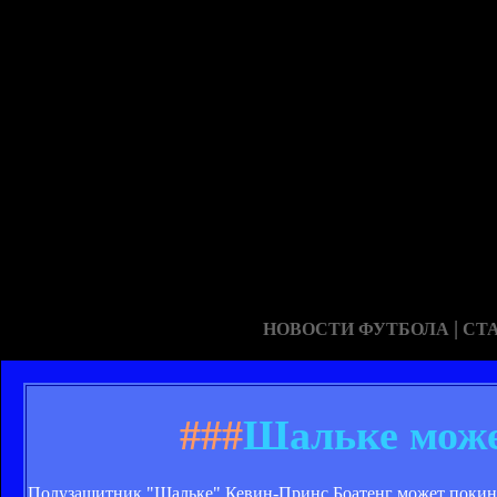
|
НОВОСТИ ФУТБОЛА
СТ
###
Шальке може
Полузащитник "Шальке" Кевин-Принс Боатенг может покинут